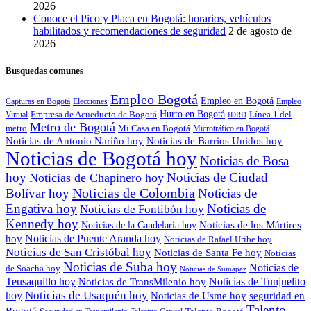
2026
Conoce el Pico y Placa en Bogotá: horarios, vehículos
habilitados y recomendaciones de seguridad
2 de agosto de
2026
Busquedas comunes
Empleo Bogotá
Empleo en Bogotá
Capturas en Bogotá
Elecciones
Empleo
Empresa de Acueducto de Bogotá
Hurto en Bogotá
Línea 1 del
Virtual
IDRD
Metro de Bogotá
metro
Mi Casa en Bogotá
Microtráfico en Bogotá
Noticias de Antonio Nariño hoy
Noticias de Barrios Unidos hoy
Noticias de Bogotá hoy
Noticias de Bosa
hoy
Noticias de Ciudad
Noticias de Chapinero hoy
Noticias de Colombia
Bolívar hoy
Noticias de
Engativa hoy
Noticias de
Noticias de Fontibón hoy
Kennedy hoy
Noticias de los Mártires
Noticias de la Candelaria hoy
Noticias de Puente Aranda hoy
hoy
Noticias de Rafael Uribe hoy
Noticias de San Cristóbal hoy
Noticias de Santa Fe hoy
Noticias
Noticias de Suba hoy
Noticias de
de Soacha hoy
Noticias de Sumapaz
Teusaquillo hoy
Noticias de Tunjuelito
Noticias de TransMilenio hoy
hoy
Noticias de Usaquén hoy
seguridad en
Noticias de Usme hoy
Talento
Bogotá