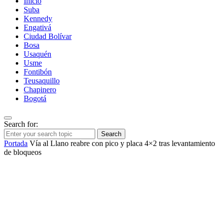
Inicio
Suba
Kennedy
Engativá
Ciudad Bolívar
Bosa
Usaquén
Usme
Fontibón
Teusaquillo
Chapinero
Bogotá
Search for:
Search
Portada
Vía al Llano reabre con pico y placa 4×2 tras levantamiento
de bloqueos