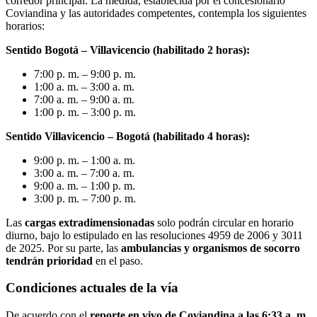
corredor principal. La medida, establecida por el concesionario
Coviandina y las autoridades competentes, contempla los siguientes
horarios:
Sentido Bogotá – Villavicencio (habilitado 2 horas):
7:00 p. m. – 9:00 p. m.
1:00 a. m. – 3:00 a. m.
7:00 a. m. – 9:00 a. m.
1:00 p. m. – 3:00 p. m.
Sentido Villavicencio – Bogotá (habilitado 4 horas):
9:00 p. m. – 1:00 a. m.
3:00 a. m. – 7:00 a. m.
9:00 a. m. – 1:00 p. m.
3:00 p. m. – 7:00 p. m.
Las
cargas extradimensionadas
solo podrán circular en horario
diurno, bajo lo estipulado en las resoluciones 4959 de 2006 y 3011
de 2025. Por su parte, las
ambulancias y organismos de socorro
tendrán prioridad
en el paso.
Condiciones actuales de la vía
De acuerdo con el
reporte en vivo de Coviandina a las 6:33 a. m.