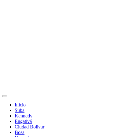
Inicio
Suba
Kennedy
Engativá
Ciudad Bolívar
Bosa