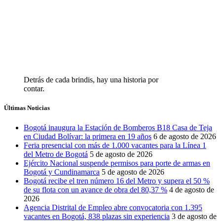
Detrás de cada brindis, hay una historia por
contar.
Últimas Noticias
Bogotá inaugura la Estación de Bomberos B18 Casa de Teja
en Ciudad Bolívar: la primera en 19 años
6 de agosto de 2026
Feria presencial con más de 1.000 vacantes para la Línea 1
del Metro de Bogotá
5 de agosto de 2026
Ejército Nacional suspende permisos para porte de armas en
Bogotá y Cundinamarca
5 de agosto de 2026
Bogotá recibe el tren número 16 del Metro y supera el 50 %
de su flota con un avance de obra del 80,37 %
4 de agosto de
2026
Agencia Distrital de Empleo abre convocatoria con 1.395
vacantes en Bogotá, 838 plazas sin experiencia
3 de agosto de