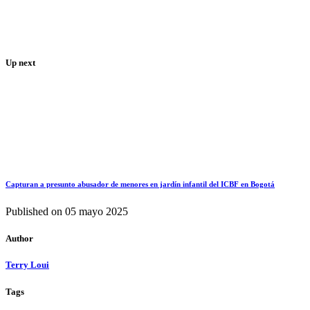
Up next
Capturan a presunto abusador de menores en jardín infantil del ICBF en Bogotá
Published on
05 mayo 2025
Author
Terry Loui
Tags