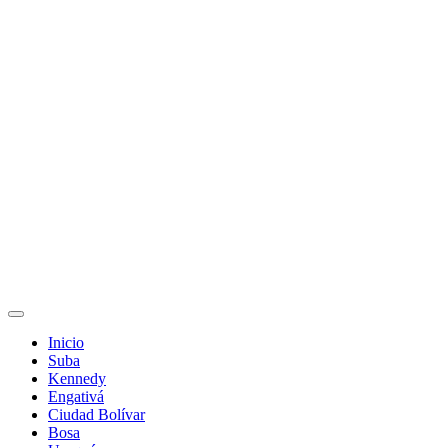
Inicio
Suba
Kennedy
Engativá
Ciudad Bolívar
Bosa