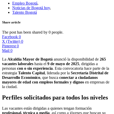
Empleo Bogotá
,
Noticias de Bogotá hoy
,
Talento Bogotá
Share article
The post has been shared by
0
people.
Facebook
0
X (Twitter)
0
Pinterest
0
Mail
0
La
Alcaldía Mayor de Bogotá
anunció la disponibilidad de
265
vacantes laborales
hasta el
9 de mayo de 2025
, dirigidas a
personas
con o sin experiencia
. Esta convocatoria hace parte de la
estrategia
Talento Capital
, liderada por la
Secretaría Distrital de
Desarrollo Económico
, que busca
conectar a ciudadanos
mayores de edad con empleos formales y dignos
en empresas de
la ciudad.
Perfiles solicitados para todos los niveles
Las vacantes están dirigidas a quienes tengan formación
profesional, técnica o media
, así como a jóvenes que buscan su