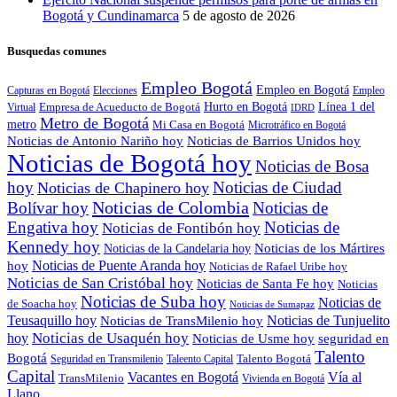
Bogotá y Cundinamarca
5 de agosto de 2026
Busquedas comunes
Empleo Bogotá
Empleo en Bogotá
Capturas en Bogotá
Elecciones
Empleo
Hurto en Bogotá
Empresa de Acueducto de Bogotá
Línea 1 del
Virtual
IDRD
Metro de Bogotá
metro
Mi Casa en Bogotá
Microtráfico en Bogotá
Noticias de Antonio Nariño hoy
Noticias de Barrios Unidos hoy
Noticias de Bogotá hoy
Noticias de Bosa
hoy
Noticias de Ciudad
Noticias de Chapinero hoy
Noticias de Colombia
Bolívar hoy
Noticias de
Engativa hoy
Noticias de
Noticias de Fontibón hoy
Kennedy hoy
Noticias de los Mártires
Noticias de la Candelaria hoy
Noticias de Puente Aranda hoy
hoy
Noticias de Rafael Uribe hoy
Noticias de San Cristóbal hoy
Noticias de Santa Fe hoy
Noticias
Noticias de Suba hoy
Noticias de
de Soacha hoy
Noticias de Sumapaz
Teusaquillo hoy
Noticias de Tunjuelito
Noticias de TransMilenio hoy
hoy
Noticias de Usaquén hoy
seguridad en
Noticias de Usme hoy
Talento
Bogotá
Seguridad en Transmilenio
Taleento Capital
Talento Bogotá
Capital
Vacantes en Bogotá
Vía al
TransMilenio
Vivienda en Bogotá
Llano