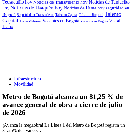
Teusaquillo hoy
Noticias de Tunjuelito
Noticias de TransMilenio hoy
hoy
Noticias de Usaquén hoy
seguridad en
Noticias de Usme hoy
Talento
Bogotá
Seguridad en Transmilenio
Taleento Capital
Talento Bogotá
Capital
Vacantes en Bogotá
Vía al
TransMilenio
Vivienda en Bogotá
Llano
Infraestructura
Movilidad
Metro de Bogotá alcanza un 81,25 % de
avance general de obra a cierre de julio
de 2026
¡Avanza la megaobra! La Línea 1 del Metro de Bogotá registra un
81,25% de avance…