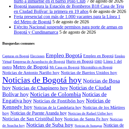
hurto a inmueble en el barrio Polo Club
7 de agosto de 2026
Bogotá inaugura la Estación de Bomberos B18 Casa de Teja
en Ciudad Bolívar: la primera en 19 años
6 de agosto de 2026
Feria presencial con más de 1.000 vacantes para la Línea 1
del Metro de Bogotá
5 de agosto de 2026
Ejército Nacional suspende permisos para porte de armas en
Bogotá y Cundinamarca
5 de agosto de 2026
Busquedas comunes
Empleo Bogotá
Empleo en Bogotá
Capturas en Bogotá
Elecciones
Empleo
Hurto en Bogotá
Empresa de Acueducto de Bogotá
Línea 1 del
Virtual
IDRD
Metro de Bogotá
metro
Mi Casa en Bogotá
Microtráfico en Bogotá
Noticias de Antonio Nariño hoy
Noticias de Barrios Unidos hoy
Noticias de Bogotá hoy
Noticias de Bosa
hoy
Noticias de Ciudad
Noticias de Chapinero hoy
Noticias de Colombia
Bolívar hoy
Noticias de
Engativa hoy
Noticias de
Noticias de Fontibón hoy
Kennedy hoy
Noticias de los Mártires
Noticias de la Candelaria hoy
Noticias de Puente Aranda hoy
hoy
Noticias de Rafael Uribe hoy
Noticias de San Cristóbal hoy
Noticias de Santa Fe hoy
Noticias
Noticias de Suba hoy
Noticias de
de Soacha hoy
Noticias de Sumapaz