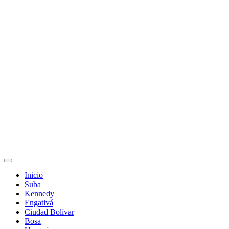
Inicio
Suba
Kennedy
Engativá
Ciudad Bolívar
Bosa