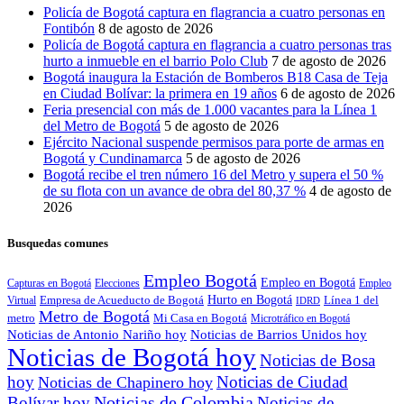
Policía de Bogotá captura en flagrancia a cuatro personas en
Fontibón
8 de agosto de 2026
Policía de Bogotá captura en flagrancia a cuatro personas tras
hurto a inmueble en el barrio Polo Club
7 de agosto de 2026
Bogotá inaugura la Estación de Bomberos B18 Casa de Teja
en Ciudad Bolívar: la primera en 19 años
6 de agosto de 2026
Feria presencial con más de 1.000 vacantes para la Línea 1
del Metro de Bogotá
5 de agosto de 2026
Ejército Nacional suspende permisos para porte de armas en
Bogotá y Cundinamarca
5 de agosto de 2026
Bogotá recibe el tren número 16 del Metro y supera el 50 %
de su flota con un avance de obra del 80,37 %
4 de agosto de
2026
Busquedas comunes
Empleo Bogotá
Empleo en Bogotá
Capturas en Bogotá
Elecciones
Empleo
Hurto en Bogotá
Empresa de Acueducto de Bogotá
Línea 1 del
Virtual
IDRD
Metro de Bogotá
metro
Mi Casa en Bogotá
Microtráfico en Bogotá
Noticias de Antonio Nariño hoy
Noticias de Barrios Unidos hoy
Noticias de Bogotá hoy
Noticias de Bosa
hoy
Noticias de Ciudad
Noticias de Chapinero hoy
Noticias de Colombia
Bolívar hoy
Noticias de