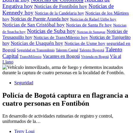
Engativa hoy
Noticias de
Noticias de Fontibón hoy
Kennedy hoy
Noticias de los Mártires
Noticias de la Candelaria hoy
Noticias de Puente Aranda hoy
hoy
Noticias de Rafael Uribe hoy
Noticias de San Cristóbal hoy
Noticias de Santa Fe hoy
Noticias
Noticias de Suba hoy
Noticias de
de Soacha hoy
Noticias de Sumapaz
Teusaquillo hoy
Noticias de Tunjuelito
Noticias de TransMilenio hoy
hoy
Noticias de Usaquén hoy
seguridad en
Noticias de Usme hoy
Talento
Bogotá
Seguridad en Transmilenio
Taleento Capital
Talento Bogotá
Capital
Vacantes en Bogotá
Vía al
TransMilenio
Vivienda en Bogotá
Llano
Seguridad
Policía de Bogotá captura en flagrancia a
cuatro personas en Fontibón
En desarrollo de actividades rutinarias de registro y control,
uniformados de la…
Terry Loui