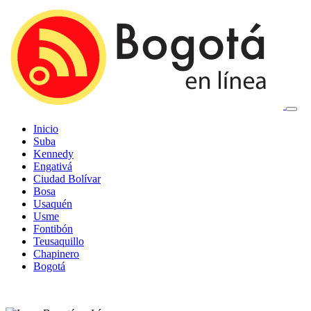
Inicio
Suba
Kennedy
Engativá
Ciudad Bolívar
Bosa
Usaquén
Usme
Fontibón
Teusaquillo
Chapinero
Bogotá