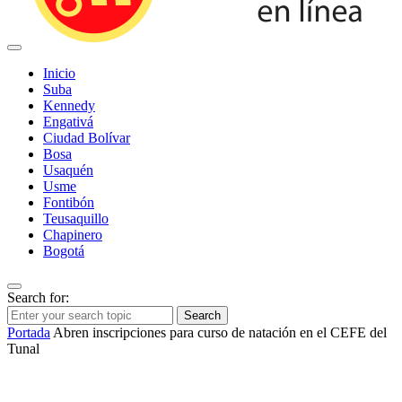
Inicio
Suba
Kennedy
Engativá
Ciudad Bolívar
Bosa
Usaquén
Usme
Fontibón
Teusaquillo
Chapinero
Bogotá
Search for:
Search
Portada
Abren inscripciones para curso de natación en el CEFE del
Tunal