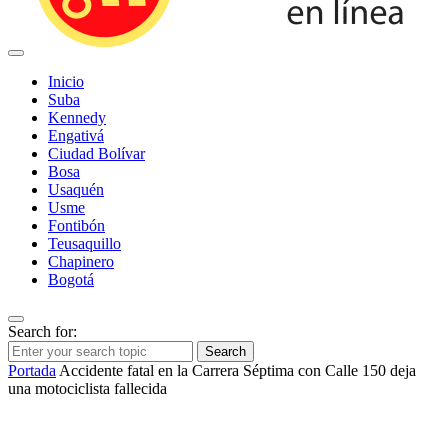
Inicio
Suba
Kennedy
Engativá
Ciudad Bolívar
Bosa
Usaquén
Usme
Fontibón
Teusaquillo
Chapinero
Bogotá
Search for:
Search
Portada
Accidente fatal en la Carrera Séptima con Calle 150 deja
una motociclista fallecida