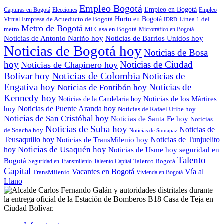
Empleo Bogotá
Empleo en Bogotá
Capturas en Bogotá
Elecciones
Empleo
Empresa de Acueducto de Bogotá
Hurto en Bogotá
Línea 1 del
Virtual
IDRD
Metro de Bogotá
metro
Mi Casa en Bogotá
Microtráfico en Bogotá
Noticias de Antonio Nariño hoy
Noticias de Barrios Unidos hoy
Noticias de Bogotá hoy
Noticias de Bosa
hoy
Noticias de Ciudad
Noticias de Chapinero hoy
Noticias de Colombia
Bolívar hoy
Noticias de
Engativa hoy
Noticias de
Noticias de Fontibón hoy
Kennedy hoy
Noticias de los Mártires
Noticias de la Candelaria hoy
Noticias de Puente Aranda hoy
hoy
Noticias de Rafael Uribe hoy
Noticias de San Cristóbal hoy
Noticias de Santa Fe hoy
Noticias
Noticias de Suba hoy
Noticias de
de Soacha hoy
Noticias de Sumapaz
Teusaquillo hoy
Noticias de Tunjuelito
Noticias de TransMilenio hoy
hoy
Noticias de Usaquén hoy
seguridad en
Noticias de Usme hoy
Talento
Bogotá
Seguridad en Transmilenio
Taleento Capital
Talento Bogotá
Capital
Vacantes en Bogotá
Vía al
TransMilenio
Vivienda en Bogotá
Llano