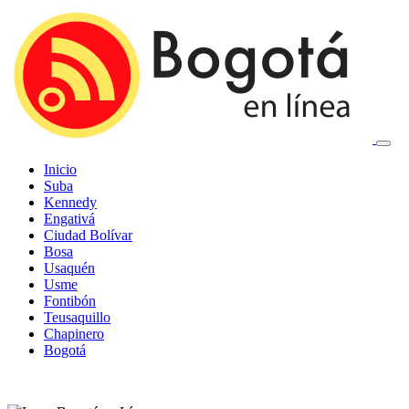
Inicio
Suba
Kennedy
Engativá
Ciudad Bolívar
Bosa
Usaquén
Usme
Fontibón
Teusaquillo
Chapinero
Bogotá