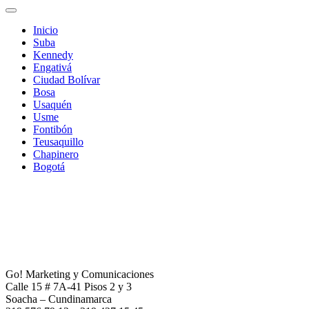
Inicio
Suba
Kennedy
Engativá
Ciudad Bolívar
Bosa
Usaquén
Usme
Fontibón
Teusaquillo
Chapinero
Bogotá
Go! Marketing y Comunicaciones
Calle 15 # 7A-41 Pisos 2 y 3
Soacha – Cundinamarca