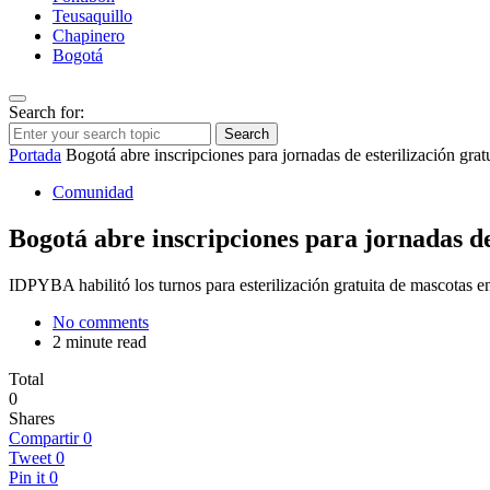
Teusaquillo
Chapinero
Bogotá
Search for:
Search
Portada
Bogotá abre inscripciones para jornadas de esterilización grat
Comunidad
Bogotá abre inscripciones para jornadas de 
IDPYBA habilitó los turnos para esterilización gratuita de mascotas en
No comments
2 minute read
Total
0
Shares
Compartir
0
Tweet
0
Pin it
0