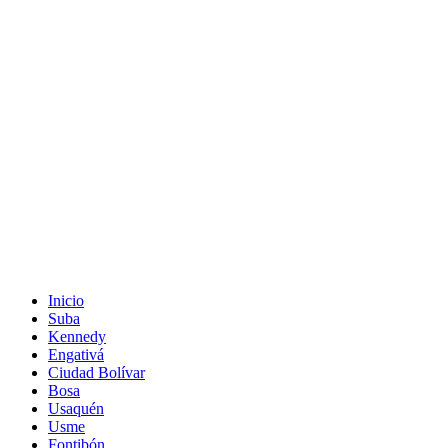
Inicio
Suba
Kennedy
Engativá
Ciudad Bolívar
Bosa
Usaquén
Usme
Fontibón