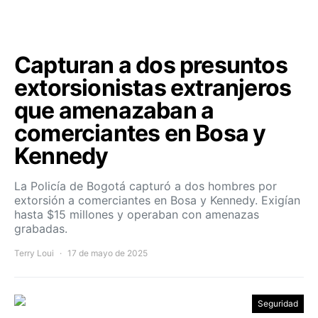
Capturan a dos presuntos
extorsionistas extranjeros
que amenazaban a
comerciantes en Bosa y
Kennedy
La Policía de Bogotá capturó a dos hombres por
extorsión a comerciantes en Bosa y Kennedy. Exigían
hasta $15 millones y operaban con amenazas
grabadas.
Terry Loui
17 de mayo de 2025
Seguridad