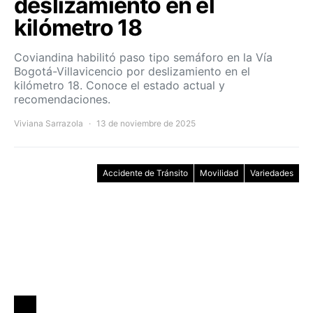
deslizamiento en el
kilómetro 18
Coviandina habilitó paso tipo semáforo en la Vía
Bogotá-Villavicencio por deslizamiento en el
kilómetro 18. Conoce el estado actual y
recomendaciones.
Viviana Sarrazola
13 de noviembre de 2025
Accidente de Tránsito
Movilidad
Variedades