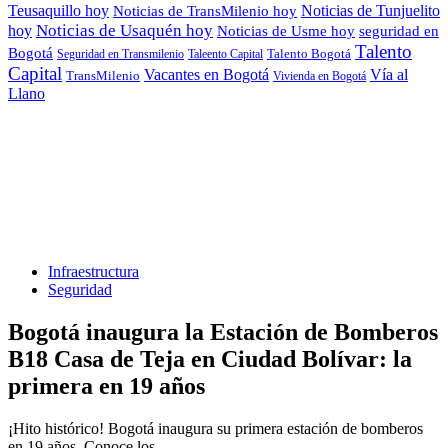
Teusaquillo hoy
Noticias de Tunjuelito
Noticias de TransMilenio hoy
hoy
Noticias de Usaquén hoy
seguridad en
Noticias de Usme hoy
Talento
Bogotá
Seguridad en Transmilenio
Taleento Capital
Talento Bogotá
Capital
Vacantes en Bogotá
Vía al
TransMilenio
Vivienda en Bogotá
Llano
Infraestructura
Seguridad
Bogotá inaugura la Estación de Bomberos
B18 Casa de Teja en Ciudad Bolívar: la
primera en 19 años
¡Hito histórico! Bogotá inaugura su primera estación de bomberos
en 19 años. Conoce los…