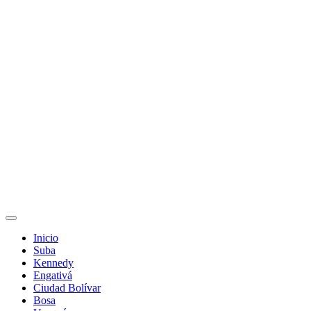
Inicio
Suba
Kennedy
Engativá
Ciudad Bolívar
Bosa