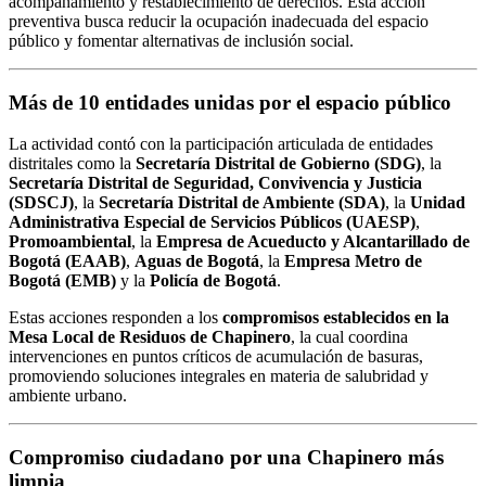
acompañamiento y restablecimiento de derechos. Esta acción
preventiva busca reducir la ocupación inadecuada del espacio
público y fomentar alternativas de inclusión social.
Más de 10 entidades unidas por el espacio público
La actividad contó con la participación articulada de entidades
distritales como la
Secretaría Distrital de Gobierno (SDG)
, la
Secretaría Distrital de Seguridad, Convivencia y Justicia
(SDSCJ)
, la
Secretaría Distrital de Ambiente (SDA)
, la
Unidad
Administrativa Especial de Servicios Públicos (UAESP)
,
Promoambiental
, la
Empresa de Acueducto y Alcantarillado de
Bogotá (EAAB)
,
Aguas de Bogotá
, la
Empresa Metro de
Bogotá (EMB)
y la
Policía de Bogotá
.
Estas acciones responden a los
compromisos establecidos en la
Mesa Local de Residuos de Chapinero
, la cual coordina
intervenciones en puntos críticos de acumulación de basuras,
promoviendo soluciones integrales en materia de salubridad y
ambiente urbano.
Compromiso ciudadano por una Chapinero más
limpia