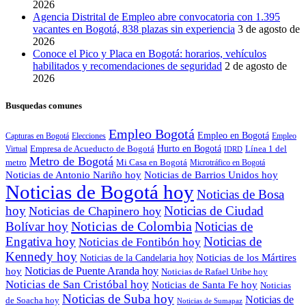
2026
Agencia Distrital de Empleo abre convocatoria con 1.395
vacantes en Bogotá, 838 plazas sin experiencia
3 de agosto de
2026
Conoce el Pico y Placa en Bogotá: horarios, vehículos
habilitados y recomendaciones de seguridad
2 de agosto de
2026
Busquedas comunes
Empleo Bogotá
Empleo en Bogotá
Capturas en Bogotá
Elecciones
Empleo
Empresa de Acueducto de Bogotá
Hurto en Bogotá
Línea 1 del
Virtual
IDRD
Metro de Bogotá
metro
Mi Casa en Bogotá
Microtráfico en Bogotá
Noticias de Antonio Nariño hoy
Noticias de Barrios Unidos hoy
Noticias de Bogotá hoy
Noticias de Bosa
hoy
Noticias de Ciudad
Noticias de Chapinero hoy
Noticias de Colombia
Bolívar hoy
Noticias de
Engativa hoy
Noticias de
Noticias de Fontibón hoy
Kennedy hoy
Noticias de los Mártires
Noticias de la Candelaria hoy
Noticias de Puente Aranda hoy
hoy
Noticias de Rafael Uribe hoy
Noticias de San Cristóbal hoy
Noticias de Santa Fe hoy
Noticias
Noticias de Suba hoy
Noticias de
de Soacha hoy
Noticias de Sumapaz