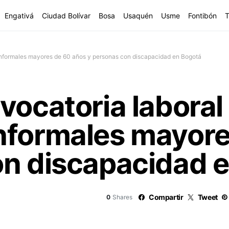
Engativá
Ciudad Bolívar
Bosa
Usaquén
Usme
Fontibón
T
informales mayores de 60 años y personas con discapacidad en Bogotá
vocatoria laboral
nformales mayore
on discapacidad 
Compartir
Tweet
0
Shares