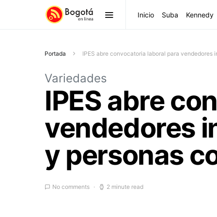
Inicio
Suba
Kennedy
Portada
IPES abre convocatoria laboral para vendedores 
Variedades
IPES abre con
vendedores i
y personas c
No comments
2 minute read