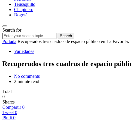
Teusaquillo
Chapinero
Bogotá
Search for:
Search
Portada
Recuperados tres cuadras de espacio público en La Favorita:
Variedades
Recuperados tres cuadras de espacio públi
No comments
2 minute read
Total
0
Shares
Compartir
0
Tweet
0
Pin it
0