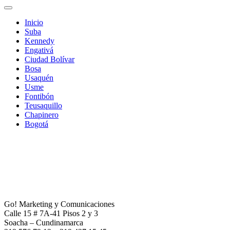
Inicio
Suba
Kennedy
Engativá
Ciudad Bolívar
Bosa
Usaquén
Usme
Fontibón
Teusaquillo
Chapinero
Bogotá
Go! Marketing y Comunicaciones
Calle 15 # 7A-41 Pisos 2 y 3
Soacha – Cundinamarca