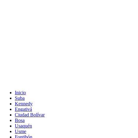
Inicio
Suba
Kennedy
Engativá
Ciudad Bolívar
Bosa
Usaquén
Usme
Fontibón