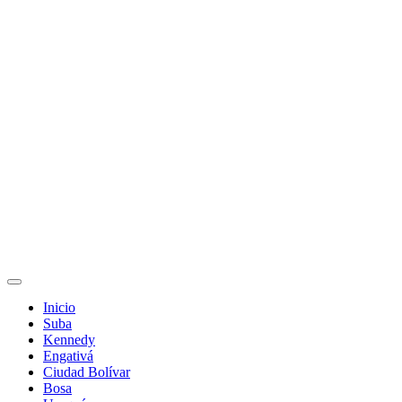
Inicio
Suba
Kennedy
Engativá
Ciudad Bolívar
Bosa