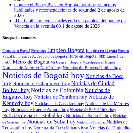
Conoce el Pico y Placa en Bogotá: horarios, vehículos
habilitados y recomendaciones de seguridad
2 de agosto de
2026
IDU habilita nuevos carriles en la vía paralela del puente de
Venecia en la avenida 68
1 de agosto de 2026
Busquedas comunes
Empleo Bogotá
Empleo en Bogotá
Capturas en Bogotá
Elecciones
Empleo
Empresa de Acueducto de Bogotá
Hurto en Bogotá
Línea 1 del
Virtual
IDRD
Metro de Bogotá
metro
Mi Casa en Bogotá
Microtráfico en Bogotá
Noticias de Antonio Nariño hoy
Noticias de Barrios Unidos hoy
Noticias de Bogotá hoy
Noticias de Bosa
hoy
Noticias de Ciudad
Noticias de Chapinero hoy
Noticias de Colombia
Bolívar hoy
Noticias de
Engativa hoy
Noticias de
Noticias de Fontibón hoy
Kennedy hoy
Noticias de los Mártires
Noticias de la Candelaria hoy
Noticias de Puente Aranda hoy
hoy
Noticias de Rafael Uribe hoy
Noticias de San Cristóbal hoy
Noticias de Santa Fe hoy
Noticias
Noticias de Suba hoy
Noticias de
de Soacha hoy
Noticias de Sumapaz
Teusaquillo hoy
Noticias de Tunjuelito
Noticias de TransMilenio hoy