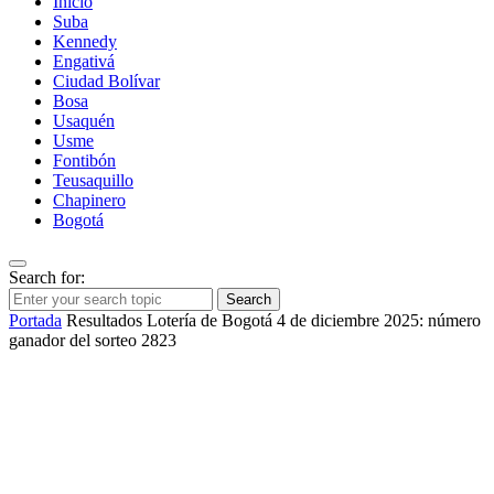
Inicio
Suba
Kennedy
Engativá
Ciudad Bolívar
Bosa
Usaquén
Usme
Fontibón
Teusaquillo
Chapinero
Bogotá
Search for:
Search
Portada
Resultados Lotería de Bogotá 4 de diciembre 2025: número
ganador del sorteo 2823