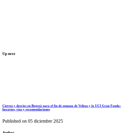
Up next
Cierres y desvíos en Bogotá para el fin de semana de Velitas y la UCI Gran Fondo:
horarios, vías y recomendaciones
Published on
05 diciembre 2025
Author