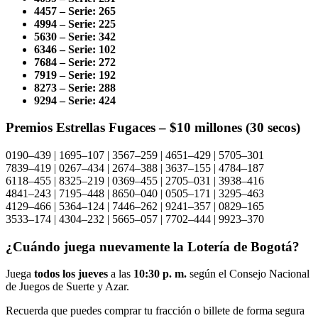
4457 – Serie: 265
4994 – Serie: 225
5630 – Serie: 342
6346 – Serie: 102
7684 – Serie: 272
7919 – Serie: 192
8273 – Serie: 288
9294 – Serie: 424
Premios Estrellas Fugaces – $10 millones (30 secos)
0190–439 | 1695–107 | 3567–259 | 4651–429 | 5705–301
7839–419 | 0267–434 | 2674–388 | 3637–155 | 4784–187
6118–455 | 8325–219 | 0369–455 | 2705–031 | 3938–416
4841–243 | 7195–448 | 8650–040 | 0505–171 | 3295–463
4129–466 | 5364–124 | 7446–262 | 9241–357 | 0829–165
3533–174 | 4304–232 | 5665–057 | 7702–444 | 9923–370
¿Cuándo juega nuevamente la Lotería de Bogotá?
Juega
todos los jueves
a las
10:30 p. m.
según el Consejo Nacional
de Juegos de Suerte y Azar.
Recuerda que puedes comprar tu fracción o billete de forma segura