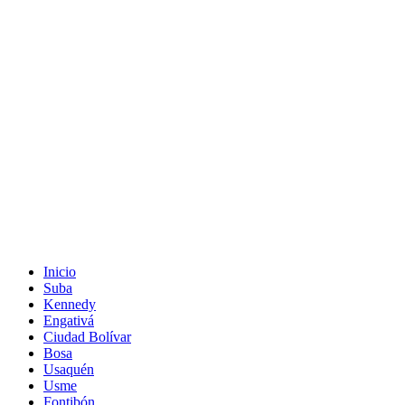
Inicio
Suba
Kennedy
Engativá
Ciudad Bolívar
Bosa
Usaquén
Usme
Fontibón