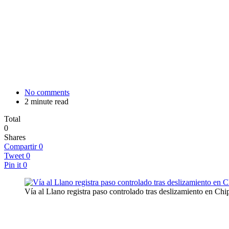
No comments
2 minute read
Total
0
Shares
Compartir
0
Tweet
0
Pin it
0
Vía al Llano registra paso controlado tras deslizamiento en Chi