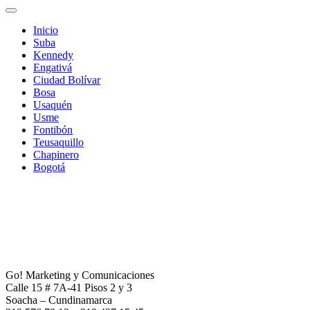
Inicio
Suba
Kennedy
Engativá
Ciudad Bolívar
Bosa
Usaquén
Usme
Fontibón
Teusaquillo
Chapinero
Bogotá
Go! Marketing y Comunicaciones
Calle 15 # 7A-41 Pisos 2 y 3
Soacha – Cundinamarca