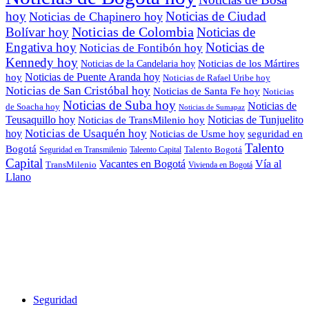
hoy
Noticias de Ciudad
Noticias de Chapinero hoy
Noticias de Colombia
Bolívar hoy
Noticias de
Engativa hoy
Noticias de
Noticias de Fontibón hoy
Kennedy hoy
Noticias de los Mártires
Noticias de la Candelaria hoy
Noticias de Puente Aranda hoy
hoy
Noticias de Rafael Uribe hoy
Noticias de San Cristóbal hoy
Noticias de Santa Fe hoy
Noticias
Noticias de Suba hoy
Noticias de
de Soacha hoy
Noticias de Sumapaz
Teusaquillo hoy
Noticias de Tunjuelito
Noticias de TransMilenio hoy
hoy
Noticias de Usaquén hoy
seguridad en
Noticias de Usme hoy
Talento
Bogotá
Seguridad en Transmilenio
Taleento Capital
Talento Bogotá
Capital
Vacantes en Bogotá
Vía al
TransMilenio
Vivienda en Bogotá
Llano
Seguridad