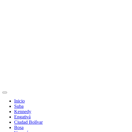
Inicio
Suba
Kennedy
Engativá
Ciudad Bolívar
Bosa