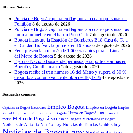
Últimas Noticias
Policía de Bogotá captura en flagrancia a cuatro personas en
Fontibón
8 de agosto de 2026
Policía de Bogotá captura en flagrancia a cuatro personas tras
hurto a inmueble en el barrio Polo Club
7 de agosto de 2026
Bogotá inaugura la Estación de Bomberos B18 Casa de Teja
en Ciudad Bolívar: la primera en 19 años
6 de agosto de 2026
Feria presencial con más de 1.000 vacantes para la Línea 1
del Metro de Bogotá
5 de agosto de 2026
Ejército Nacional suspende permisos para porte de armas en
Bogotá y Cundinamarca
5 de agosto de 2026
Bogotá recibe el tren número 16 del Metro y supera el 50 %
de su flota con un avance de obra del 80,37 %
4 de agosto de
2026
Busquedas comunes
Empleo Bogotá
Empleo en Bogotá
Capturas en Bogotá
Elecciones
Empleo
Hurto en Bogotá
Empresa de Acueducto de Bogotá
Línea 1 del
Virtual
IDRD
Metro de Bogotá
metro
Mi Casa en Bogotá
Microtráfico en Bogotá
Noticias de Antonio Nariño hoy
Noticias de Barrios Unidos hoy
Noticias de Bogotá hoy
Noticias de Bosa