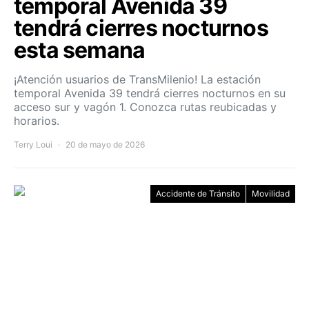
temporal Avenida 39
tendrá cierres nocturnos
esta semana
¡Atención usuarios de TransMilenio! La estación
temporal Avenida 39 tendrá cierres nocturnos en su
acceso sur y vagón 1. Conozca rutas reubicadas y
horarios.
Terry Loui
20 de mayo de 2026
Accidente de Tránsito
Movilidad