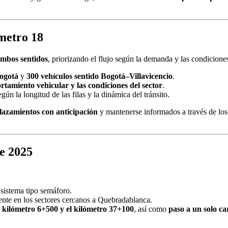
metro 18
ambos sentidos
, priorizando el flujo según la demanda y las condiciones
Bogotá
y
300 vehículos sentido Bogotá–Villavicencio
.
tamiento vehicular y las condiciones del sector
.
gún la longitud de las filas y la dinámica del tránsito.
plazamientos con anticipación
y mantenerse informados a través de los c
de 2025
 sistema tipo semáforo.
ente en los sectores cercanos a Quebradablanca.
l
kilómetro 6+500 y el kilómetro 37+100
, así como
paso a un solo ca