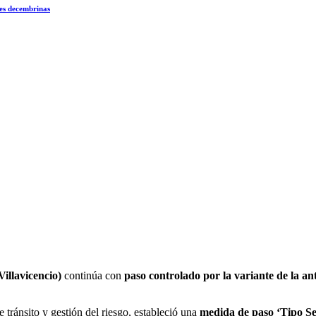
des decembrinas
illavicencio)
continúa con
paso controlado por la variante de la an
 tránsito y gestión del riesgo, estableció una
medida de paso ‘Tipo S