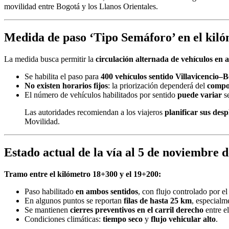
movilidad entre Bogotá y los Llanos Orientales.
Medida de paso ‘Tipo Semáforo’ en el kiló
La medida busca permitir la
circulación alternada de vehículos en 
Se habilita el paso para
400 vehículos sentido Villavicencio–
No existen horarios fijos
: la priorización dependerá del
compor
El número de vehículos habilitados por sentido
puede variar
se
Las autoridades recomiendan a los viajeros
planificar sus des
Movilidad.
Estado actual de la vía al 5 de noviembre 
Tramo entre el kilómetro 18+300 y el 19+200:
Paso habilitado
en ambos sentidos
, con flujo controlado por el
En algunos puntos se reportan
filas de hasta 25 km
, especialm
Se mantienen
cierres preventivos en el carril derecho
entre e
Condiciones climáticas:
tiempo seco
y
flujo vehicular alto
.