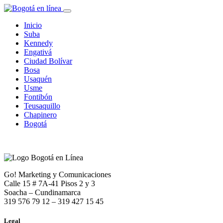
Inicio
Suba
Kennedy
Engativá
Ciudad Bolívar
Bosa
Usaquén
Usme
Fontibón
Teusaquillo
Chapinero
Bogotá
Go! Marketing y Comunicaciones
Calle 15 # 7A-41 Pisos 2 y 3
Soacha – Cundinamarca
319 576 79 12 – 319 427 15 45
Legal