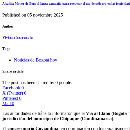
Alcaldía Mayor de Bogotá lanza campaña para prevenir el uso de pólvora en las festivida
Published on
05 noviembre 2025
Author
Viviana Sarrazola
Tags
Noticias de Bogotá hoy
Share article
The post has been shared by
0
people.
Facebook
0
X (Twitter)
0
Pinterest
0
Mail
0
Las autoridades de tránsito informaron que la
Vía al Llano (Bogotá–V
jurisdicción del municipio de Chipaque (Cundinamarca)
.
El
concesionario Coviandina
, en coordinación con los organismos de