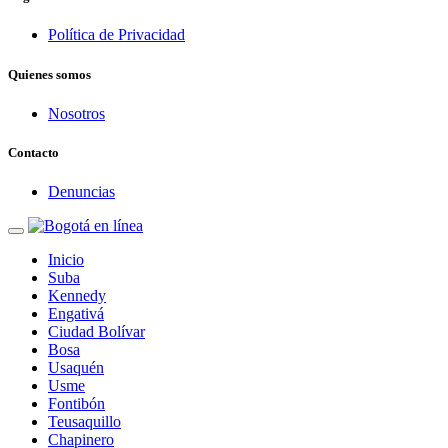
Política de Privacidad
Quienes somos
Nosotros
Contacto
Denuncias
Inicio
Suba
Kennedy
Engativá
Ciudad Bolívar
Bosa
Usaquén
Usme
Fontibón
Teusaquillo
Chapinero