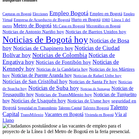
Busquedas comunes
Empleo Bogotá
Empleo en Bogotá
Capturas en Bogotá
Elecciones
Empleo
Empresa de Acueducto de Bogotá
Hurto en Bogotá
Línea 1 del
Virtual
IDRD
Metro de Bogotá
metro
Mi Casa en Bogotá
Microtráfico en Bogotá
Noticias de Antonio Nariño hoy
Noticias de Barrios Unidos hoy
Noticias de Bogotá hoy
Noticias de Bosa
hoy
Noticias de Ciudad
Noticias de Chapinero hoy
Noticias de Colombia
Bolívar hoy
Noticias de
Engativa hoy
Noticias de
Noticias de Fontibón hoy
Kennedy hoy
Noticias de los Mártires
Noticias de la Candelaria hoy
Noticias de Puente Aranda hoy
hoy
Noticias de Rafael Uribe hoy
Noticias de San Cristóbal hoy
Noticias de Santa Fe hoy
Noticias
Noticias de Suba hoy
Noticias de
de Soacha hoy
Noticias de Sumapaz
Teusaquillo hoy
Noticias de Tunjuelito
Noticias de TransMilenio hoy
hoy
Noticias de Usaquén hoy
seguridad en
Noticias de Usme hoy
Talento
Bogotá
Seguridad en Transmilenio
Taleento Capital
Talento Bogotá
Capital
Vacantes en Bogotá
Vía al
TransMilenio
Vivienda en Bogotá
Llano