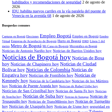
habilitados y recomendaciones de seguridad
2 de agosto de
2026
IDU habilita nuevos carriles en la vía paralela del puente de
Venecia en la avenida 68
1 de agosto de 2026
Busquedas comunes
Empleo Bogotá
Empleo en Bogotá
Capturas en Bogotá
Elecciones
Empleo
Empresa de Acueducto de Bogotá
Hurto en Bogotá
Línea 1 del
Virtual
IDRD
Metro de Bogotá
metro
Mi Casa en Bogotá
Microtráfico en Bogotá
Noticias de Antonio Nariño hoy
Noticias de Barrios Unidos hoy
Noticias de Bogotá hoy
Noticias de Bosa
hoy
Noticias de Ciudad
Noticias de Chapinero hoy
Noticias de Colombia
Bolívar hoy
Noticias de
Engativa hoy
Noticias de
Noticias de Fontibón hoy
Kennedy hoy
Noticias de los Mártires
Noticias de la Candelaria hoy
Noticias de Puente Aranda hoy
hoy
Noticias de Rafael Uribe hoy
Noticias de San Cristóbal hoy
Noticias de Santa Fe hoy
Noticias
Noticias de Suba hoy
Noticias de
de Soacha hoy
Noticias de Sumapaz
Teusaquillo hoy
Noticias de Tunjuelito
Noticias de TransMilenio hoy
hoy
Noticias de Usaquén hoy
seguridad en
Noticias de Usme hoy
Talento
Bogotá