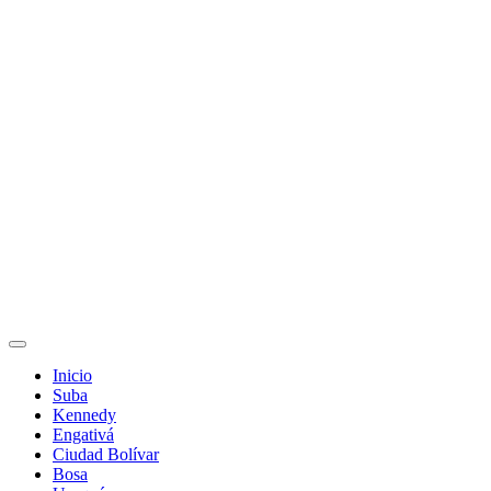
Inicio
Suba
Kennedy
Engativá
Ciudad Bolívar
Bosa