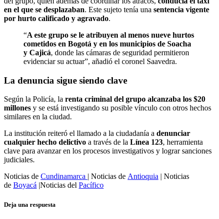
del grupo, quien además de coordinar los atracos,
conducía el taxi
en el que se desplazaban
. Este sujeto tenía una
sentencia vigente
por hurto calificado y agravado
.
“
A este grupo se le atribuyen al menos nueve hurtos
cometidos en Bogotá y en los municipios de Soacha
y Cajicá
, donde las cámaras de seguridad permitieron
evidenciar su actuar”, añadió el coronel Saavedra.
La denuncia sigue siendo clave
Según la Policía, la
renta criminal del grupo alcanzaba los $20
millones
y se está investigando su posible vínculo con otros hechos
similares en la ciudad.
La institución reiteró el llamado a la ciudadanía a
denunciar
cualquier hecho delictivo
a través de la
Línea 123
, herramienta
clave para avanzar en los procesos investigativos y lograr sanciones
judiciales.
Noticias de
Cundinamarca
| Noticias de
Antioquia
| Noticias
de
Boyacá
|Noticias del
Pacífico
Deja una respuesta