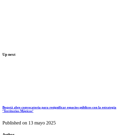
Up next
Bogotá abre convocatoria para resignificar espacios públicos con la estrategia
‘Territorios Mágicos’
Published on
13 mayo 2025
Author