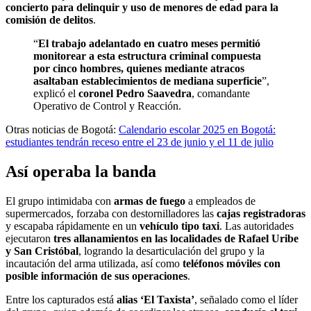
concierto para delinquir y uso de menores de edad para la
comisión de delitos
.
“
El trabajo adelantado en cuatro meses permitió
monitorear a esta estructura criminal compuesta
por cinco hombres, quienes mediante atracos
asaltaban establecimientos de mediana superficie
”,
explicó el
coronel Pedro Saavedra
, comandante
Operativo de Control y Reacción.
Otras noticias de Bogotá:
Calendario escolar 2025 en Bogotá:
estudiantes tendrán receso entre el 23 de junio y el 11 de julio
Así operaba la banda
El grupo intimidaba con
armas de fuego
a empleados de
supermercados, forzaba con destornilladores las
cajas registradoras
y escapaba rápidamente en un
vehículo tipo taxi
. Las autoridades
ejecutaron
tres allanamientos en las localidades de Rafael Uribe
y San Cristóbal
, logrando la desarticulación del grupo y la
incautación del arma utilizada, así como
teléfonos móviles con
posible información de sus operaciones
.
Entre los capturados está
alias ‘El Taxista’
, señalado como el líder