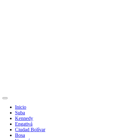
Inicio
Suba
Kennedy
Engativá
Ciudad Bolívar
Bosa