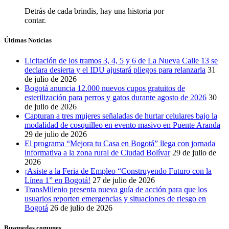
Detrás de cada brindis, hay una historia por
contar.
Últimas Noticias
Licitación de los tramos 3, 4, 5 y 6 de La Nueva Calle 13 se
declara desierta y el IDU ajustará pliegos para relanzarla
31
de julio de 2026
Bogotá anuncia 12.000 nuevos cupos gratuitos de
esterilización para perros y gatos durante agosto de 2026
30
de julio de 2026
Capturan a tres mujeres señaladas de hurtar celulares bajo la
modalidad de cosquilleo en evento masivo en Puente Aranda
29 de julio de 2026
El programa “Mejora tu Casa en Bogotá” llega con jornada
informativa a la zona rural de Ciudad Bolívar
29 de julio de
2026
¡Asiste a la Feria de Empleo “Construyendo Futuro con la
Línea 1” en Bogotá!
27 de julio de 2026
TransMilenio presenta nueva guía de acción para que los
usuarios reporten emergencias y situaciones de riesgo en
Bogotá
26 de julio de 2026
Busquedas comunes