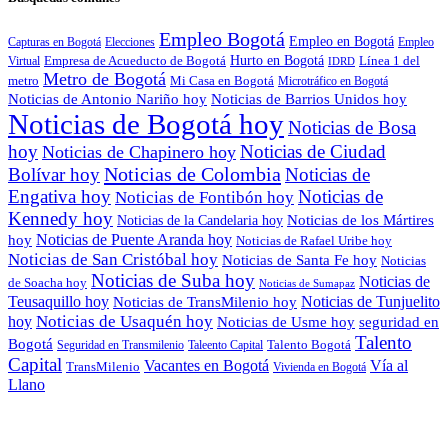
Empleo Bogotá
Empleo en Bogotá
Capturas en Bogotá
Elecciones
Empleo
Empresa de Acueducto de Bogotá
Hurto en Bogotá
Virtual
Línea 1 del
IDRD
Metro de Bogotá
metro
Mi Casa en Bogotá
Microtráfico en Bogotá
Noticias de Antonio Nariño hoy
Noticias de Barrios Unidos hoy
Noticias de Bogotá hoy
Noticias de Bosa
hoy
Noticias de Ciudad
Noticias de Chapinero hoy
Noticias de Colombia
Bolívar hoy
Noticias de
Engativa hoy
Noticias de
Noticias de Fontibón hoy
Kennedy hoy
Noticias de los Mártires
Noticias de la Candelaria hoy
Noticias de Puente Aranda hoy
hoy
Noticias de Rafael Uribe hoy
Noticias de San Cristóbal hoy
Noticias de Santa Fe hoy
Noticias
Noticias de Suba hoy
Noticias de
de Soacha hoy
Noticias de Sumapaz
Teusaquillo hoy
Noticias de Tunjuelito
Noticias de TransMilenio hoy
Noticias de Usaquén hoy
hoy
seguridad en
Noticias de Usme hoy
Talento
Bogotá
Seguridad en Transmilenio
Taleento Capital
Talento Bogotá
Capital
Vacantes en Bogotá
Vía al
TransMilenio
Vivienda en Bogotá
Llano