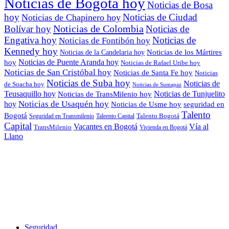
Noticias de Bogotá hoy
Noticias de Bosa
hoy
Noticias de Ciudad
Noticias de Chapinero hoy
Noticias de Colombia
Bolívar hoy
Noticias de
Engativa hoy
Noticias de
Noticias de Fontibón hoy
Kennedy hoy
Noticias de los Mártires
Noticias de la Candelaria hoy
Noticias de Puente Aranda hoy
hoy
Noticias de Rafael Uribe hoy
Noticias de San Cristóbal hoy
Noticias de Santa Fe hoy
Noticias
Noticias de Suba hoy
Noticias de
de Soacha hoy
Noticias de Sumapaz
Teusaquillo hoy
Noticias de Tunjuelito
Noticias de TransMilenio hoy
hoy
Noticias de Usaquén hoy
seguridad en
Noticias de Usme hoy
Talento
Bogotá
Seguridad en Transmilenio
Taleento Capital
Talento Bogotá
Capital
Vacantes en Bogotá
Vía al
TransMilenio
Vivienda en Bogotá
Llano
Seguridad