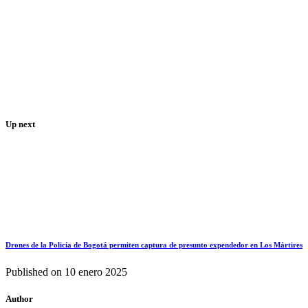
Up next
Drones de la Policía de Bogotá permiten captura de presunto expendedor en Los Mártires
Published on
10 enero 2025
Author