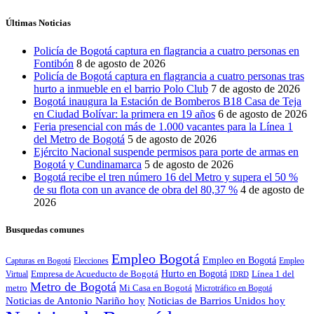
Últimas Noticias
Policía de Bogotá captura en flagrancia a cuatro personas en
Fontibón
8 de agosto de 2026
Policía de Bogotá captura en flagrancia a cuatro personas tras
hurto a inmueble en el barrio Polo Club
7 de agosto de 2026
Bogotá inaugura la Estación de Bomberos B18 Casa de Teja
en Ciudad Bolívar: la primera en 19 años
6 de agosto de 2026
Feria presencial con más de 1.000 vacantes para la Línea 1
del Metro de Bogotá
5 de agosto de 2026
Ejército Nacional suspende permisos para porte de armas en
Bogotá y Cundinamarca
5 de agosto de 2026
Bogotá recibe el tren número 16 del Metro y supera el 50 %
de su flota con un avance de obra del 80,37 %
4 de agosto de
2026
Busquedas comunes
Empleo Bogotá
Empleo en Bogotá
Capturas en Bogotá
Elecciones
Empleo
Hurto en Bogotá
Empresa de Acueducto de Bogotá
Línea 1 del
Virtual
IDRD
Metro de Bogotá
metro
Mi Casa en Bogotá
Microtráfico en Bogotá
Noticias de Antonio Nariño hoy
Noticias de Barrios Unidos hoy