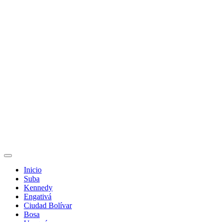
Inicio
Suba
Kennedy
Engativá
Ciudad Bolívar
Bosa