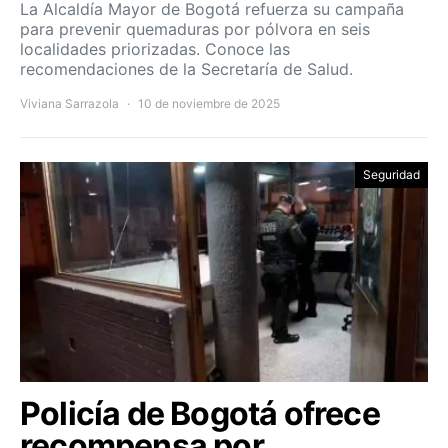
La Alcaldía Mayor de Bogotá refuerza su campaña
para prevenir quemaduras por pólvora en seis
localidades priorizadas. Conoce las
recomendaciones de la Secretaría de Salud.
Viviana Sarrazola
10 de noviembre de 2025
Seguridad
Policía de Bogotá ofrece
recompensa por