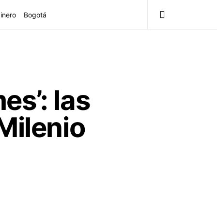
inero
Bogotá
s’: las
Milenio