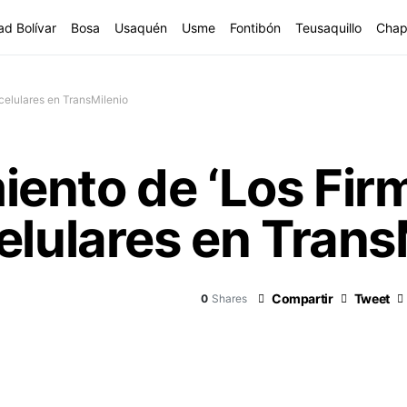
ad Bolívar
Bosa
Usaquén
Usme
Fontibón
Teusaquillo
Chap
celulares en TransMilenio
nto de ‘Los Firme
elulares en Trans
Compartir
Tweet
0
Shares