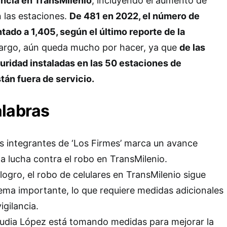
encia en TransMilenio
, incluyendo el aumento de
n las estaciones.
De 481 en 2022, el número de
tado a 1,405, según el último reporte de la
bargo, aún queda mucho por hacer, ya que
de las
ridad instaladas en las 50 estaciones de
tán fuera de servicio.
alabras
as integrantes de ‘Los Firmes’ marca un avance
 la lucha contra el robo en TransMilenio.
logro, el robo de celulares en TransMilenio sigue
ema importante, lo que requiere medidas adicionales
igilancia.
audia López está tomando medidas para mejorar la