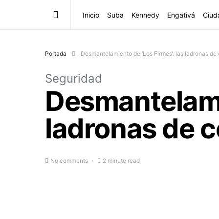
Inicio
Suba
Kennedy
Engativá
Ciud
Portada
Desmantelamiento de ‘Los Firmes’: las ladronas de 
Seguridad
Desmantelamie
ladronas de c
No comments
2 minute read