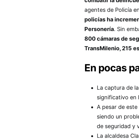
combatir la delincu
agentes de Policía e
policías ha incremen
Personería
. Sin em
800 cámaras de segu
TransMilenio, 215 es
En pocas p
La captura de l
significativo en
A pesar de este 
siendo un probl
de seguridad y v
La alcaldesa Cl