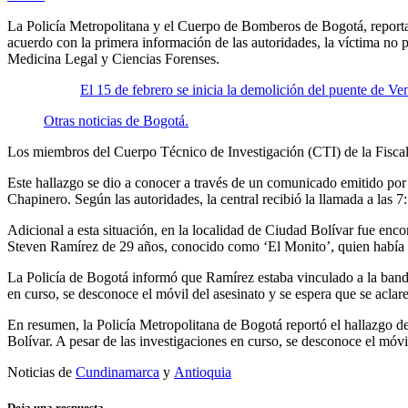
La Policía Metropolitana y el Cuerpo de Bomberos de Bogotá, reporta
acuerdo con la primera información de las autoridades, la víctima no pr
Medicina Legal y Ciencias Forenses.
El 15 de febrero se inicia la demolición del puente de Ve
Otras noticias de Bogotá.
Los miembros del Cuerpo Técnico de Investigación (CTI) de la Fiscalía 
Este hallazgo se dio a conocer a través de un comunicado emitido por 
Chapinero. Según las autoridades, la central recibió la llamada a las 7
Adicional a esta situación, en la localidad de Ciudad Bolívar fue enc
Steven Ramírez de 29 años, conocido como ‘El Monito’, quien había si
La Policía de Bogotá informó que Ramírez estaba vinculado a la banda d
en curso, se desconoce el móvil del asesinato y se espera que se aclar
En resumen, la Policía Metropolitana de Bogotá reportó el hallazgo de
Bolívar. A pesar de las investigaciones en curso, se desconoce el móvi
Noticias de
Cundinamarca
y
Antioquia
Deja una respuesta