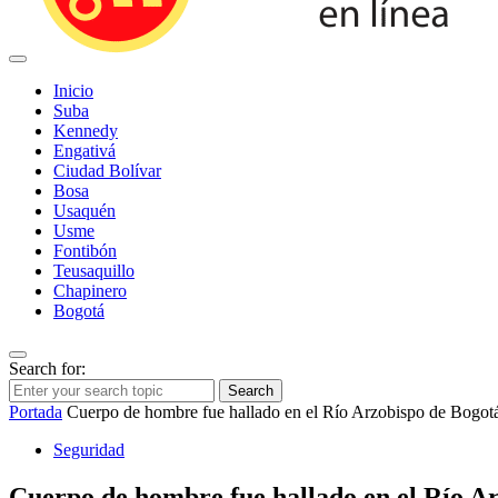
Inicio
Suba
Kennedy
Engativá
Ciudad Bolívar
Bosa
Usaquén
Usme
Fontibón
Teusaquillo
Chapinero
Bogotá
Search for:
Search
Portada
Cuerpo de hombre fue hallado en el Río Arzobispo de Bogot
Seguridad
Cuerpo de hombre fue hallado en el Río A