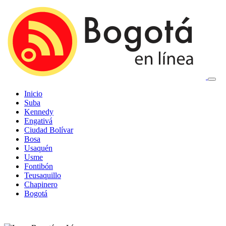
Inicio
Suba
Kennedy
Engativá
Ciudad Bolívar
Bosa
Usaquén
Usme
Fontibón
Teusaquillo
Chapinero
Bogotá