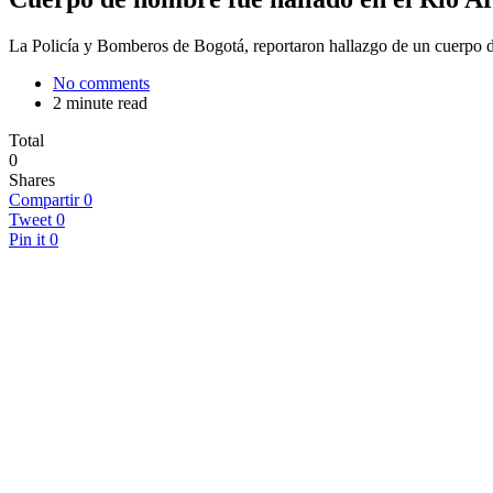
La Policía y Bomberos de Bogotá, reportaron hallazgo de un cuerpo d
No comments
2 minute read
Total
0
Shares
Compartir
0
Tweet
0
Pin it
0