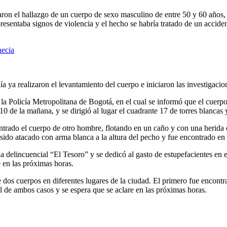
ron el hallazgo de un cuerpo de sexo masculino de entre 50 y 60 años,
esentaba signos de violencia y el hecho se habría tratado de un accident
necia
ya realizaron el levantamiento del cuerpo e iniciaron las investigacion
la Policía Metropolitana de Bogotá, en el cual se informó que el cuerpo
:10 de la mañana, y se dirigió al lugar el cuadrante 17 de torres blancas
ontrado el cuerpo de otro hombre, flotando en un caño y con una herida 
do atacado con arma blanca a la altura del pecho y fue encontrado en 
elincuencial “El Tesoro” y se dedicó al gasto de estupefacientes en esta
e en las próximas horas.
 dos cuerpos en diferentes lugares de la ciudad. El primero fue encont
l de ambos casos y se espera que se aclare en las próximas horas.