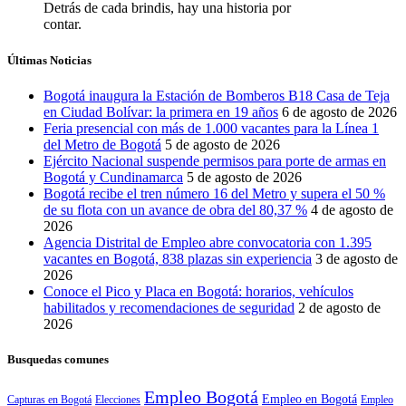
Detrás de cada brindis, hay una historia por
contar.
Últimas Noticias
Bogotá inaugura la Estación de Bomberos B18 Casa de Teja
en Ciudad Bolívar: la primera en 19 años
6 de agosto de 2026
Feria presencial con más de 1.000 vacantes para la Línea 1
del Metro de Bogotá
5 de agosto de 2026
Ejército Nacional suspende permisos para porte de armas en
Bogotá y Cundinamarca
5 de agosto de 2026
Bogotá recibe el tren número 16 del Metro y supera el 50 %
de su flota con un avance de obra del 80,37 %
4 de agosto de
2026
Agencia Distrital de Empleo abre convocatoria con 1.395
vacantes en Bogotá, 838 plazas sin experiencia
3 de agosto de
2026
Conoce el Pico y Placa en Bogotá: horarios, vehículos
habilitados y recomendaciones de seguridad
2 de agosto de
2026
Busquedas comunes
Empleo Bogotá
Empleo en Bogotá
Capturas en Bogotá
Elecciones
Empleo