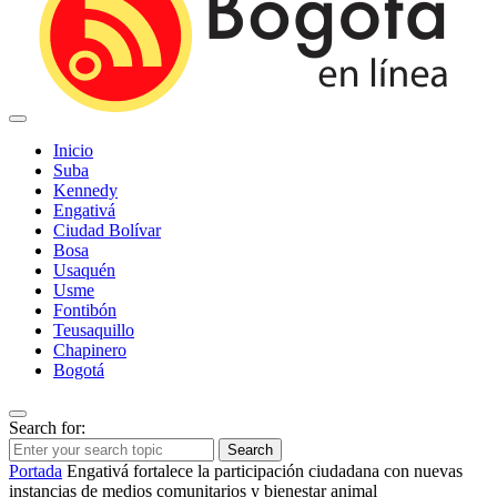
Inicio
Suba
Kennedy
Engativá
Ciudad Bolívar
Bosa
Usaquén
Usme
Fontibón
Teusaquillo
Chapinero
Bogotá
Search for:
Search
Portada
Engativá fortalece la participación ciudadana con nuevas
instancias de medios comunitarios y bienestar animal