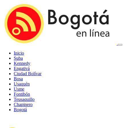
Inicio
Suba
Kennedy
Engativá
Ciudad Bolívar
Bosa
Usaquén
Usme
Fontibón
Teusaquillo
Chapinero
Bogotá