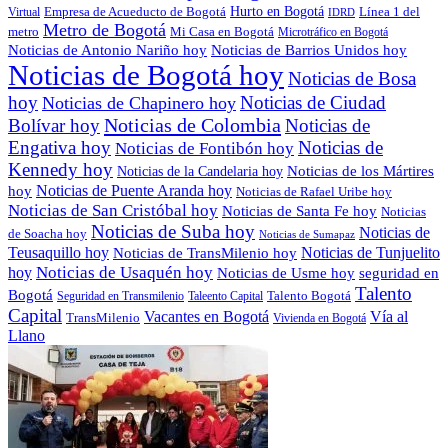
Empresa de Acueducto de Bogotá
Hurto en Bogotá
Línea 1 del
Virtual
IDRD
Metro de Bogotá
metro
Mi Casa en Bogotá
Microtráfico en Bogotá
Noticias de Antonio Nariño hoy
Noticias de Barrios Unidos hoy
Noticias de Bogotá hoy
Noticias de Bosa
hoy
Noticias de Ciudad
Noticias de Chapinero hoy
Noticias de Colombia
Bolívar hoy
Noticias de
Engativa hoy
Noticias de
Noticias de Fontibón hoy
Kennedy hoy
Noticias de los Mártires
Noticias de la Candelaria hoy
Noticias de Puente Aranda hoy
hoy
Noticias de Rafael Uribe hoy
Noticias de San Cristóbal hoy
Noticias de Santa Fe hoy
Noticias
Noticias de Suba hoy
Noticias de
de Soacha hoy
Noticias de Sumapaz
Teusaquillo hoy
Noticias de Tunjuelito
Noticias de TransMilenio hoy
hoy
Noticias de Usaquén hoy
seguridad en
Noticias de Usme hoy
Talento
Bogotá
Seguridad en Transmilenio
Taleento Capital
Talento Bogotá
Capital
Vacantes en Bogotá
Vía al
TransMilenio
Vivienda en Bogotá
Llano