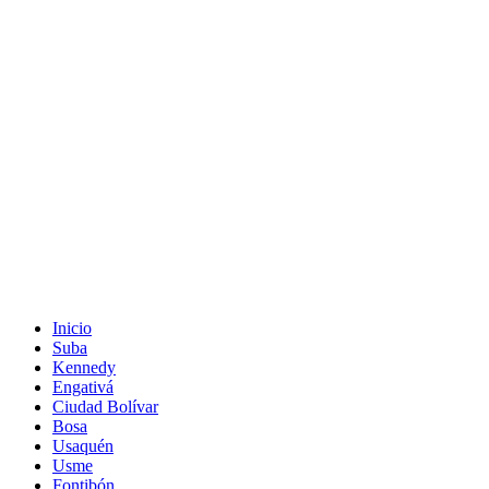
Inicio
Suba
Kennedy
Engativá
Ciudad Bolívar
Bosa
Usaquén
Usme
Fontibón