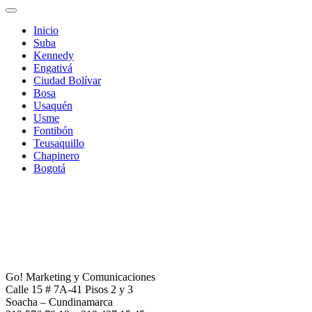
Inicio
Suba
Kennedy
Engativá
Ciudad Bolívar
Bosa
Usaquén
Usme
Fontibón
Teusaquillo
Chapinero
Bogotá
Go! Marketing y Comunicaciones
Calle 15 # 7A-41 Pisos 2 y 3
Soacha – Cundinamarca