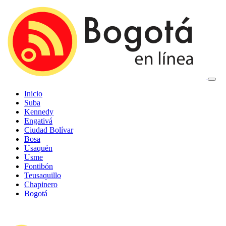
Inicio
Suba
Kennedy
Engativá
Ciudad Bolívar
Bosa
Usaquén
Usme
Fontibón
Teusaquillo
Chapinero
Bogotá