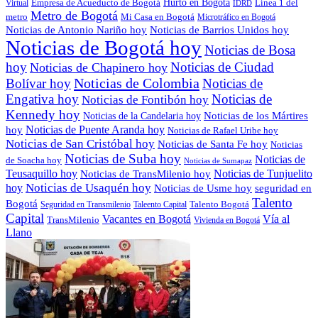
Empresa de Acueducto de Bogotá
Hurto en Bogotá
Línea 1 del
Virtual
IDRD
Metro de Bogotá
metro
Mi Casa en Bogotá
Microtráfico en Bogotá
Noticias de Antonio Nariño hoy
Noticias de Barrios Unidos hoy
Noticias de Bogotá hoy
Noticias de Bosa
hoy
Noticias de Ciudad
Noticias de Chapinero hoy
Noticias de Colombia
Bolívar hoy
Noticias de
Engativa hoy
Noticias de
Noticias de Fontibón hoy
Kennedy hoy
Noticias de los Mártires
Noticias de la Candelaria hoy
Noticias de Puente Aranda hoy
hoy
Noticias de Rafael Uribe hoy
Noticias de San Cristóbal hoy
Noticias de Santa Fe hoy
Noticias
Noticias de Suba hoy
Noticias de
de Soacha hoy
Noticias de Sumapaz
Teusaquillo hoy
Noticias de Tunjuelito
Noticias de TransMilenio hoy
hoy
Noticias de Usaquén hoy
seguridad en
Noticias de Usme hoy
Talento
Bogotá
Seguridad en Transmilenio
Taleento Capital
Talento Bogotá
Capital
Vacantes en Bogotá
Vía al
TransMilenio
Vivienda en Bogotá
Llano