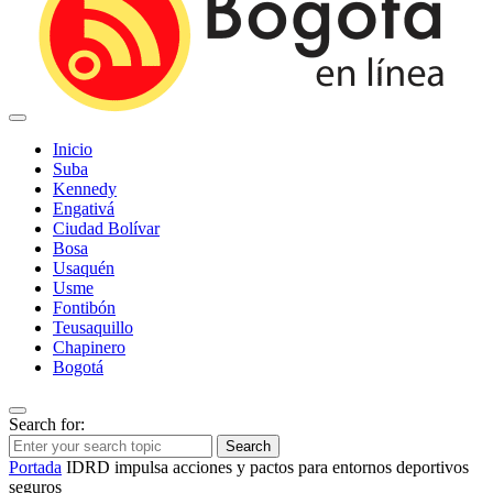
Inicio
Suba
Kennedy
Engativá
Ciudad Bolívar
Bosa
Usaquén
Usme
Fontibón
Teusaquillo
Chapinero
Bogotá
Search for:
Search
Portada
IDRD impulsa acciones y pactos para entornos deportivos
seguros