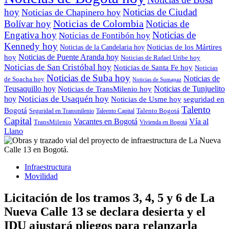
hoy
Noticias de Ciudad
Noticias de Chapinero hoy
Noticias de Colombia
Bolívar hoy
Noticias de
Engativa hoy
Noticias de
Noticias de Fontibón hoy
Kennedy hoy
Noticias de los Mártires
Noticias de la Candelaria hoy
Noticias de Puente Aranda hoy
hoy
Noticias de Rafael Uribe hoy
Noticias de San Cristóbal hoy
Noticias de Santa Fe hoy
Noticias
Noticias de Suba hoy
Noticias de
de Soacha hoy
Noticias de Sumapaz
Teusaquillo hoy
Noticias de Tunjuelito
Noticias de TransMilenio hoy
Noticias de Usaquén hoy
hoy
seguridad en
Noticias de Usme hoy
Talento
Bogotá
Seguridad en Transmilenio
Taleento Capital
Talento Bogotá
Capital
Vacantes en Bogotá
Vía al
TransMilenio
Vivienda en Bogotá
Llano
Infraestructura
Movilidad
Licitación de los tramos 3, 4, 5 y 6 de La
Nueva Calle 13 se declara desierta y el
IDU ajustará pliegos para relanzarla