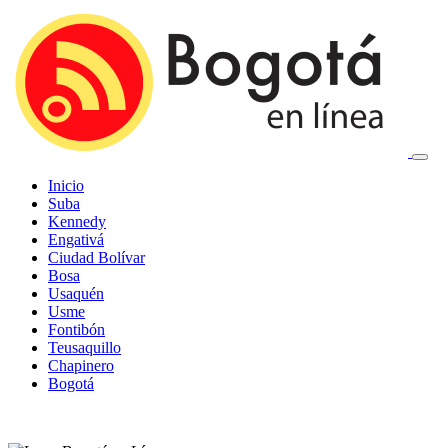
Inicio
Suba
Kennedy
Engativá
Ciudad Bolívar
Bosa
Usaquén
Usme
Fontibón
Teusaquillo
Chapinero
Bogotá