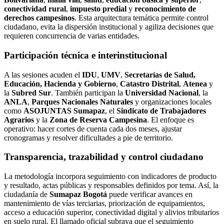
conectividad rural
,
impuesto predial
y
reconocimiento de
derechos campesinos
. Esta arquitectura temática permite control
ciudadano, evita la dispersión institucional y agiliza decisiones que
requieren concurrencia de varias entidades.
Participación técnica e interinstitucional
A las sesiones acuden el
IDU
,
UMV
,
Secretarías de Salud,
Educación, Hacienda y Gobierno
,
Catastro Distrital
,
Atenea
y
la
Subred Sur
. También participan la
Universidad Nacional
, la
ANLA
,
Parques Nacionales Naturales
y organizaciones locales
como
ASOJUNTAS Sumapaz
, el
Sindicato de Trabajadores
Agrarios
y la
Zona de Reserva Campesina
. El enfoque es
operativo: hacer cortes de cuenta cada dos meses, ajustar
cronogramas y resolver dificultades a pie de territorio.
Transparencia, trazabilidad y control ciudadano
La metodología incorpora seguimiento con indicadores de producto
y resultado, actas públicas y responsables definidos por tema. Así, la
ciudadanía de
Sumapaz Bogotá
puede verificar avances en
mantenimiento de vías terciarias, priorización de equipamientos,
acceso a educación superior, conectividad digital y alivios tributarios
en suelo rural. El llamado oficial subraya que el seguimiento