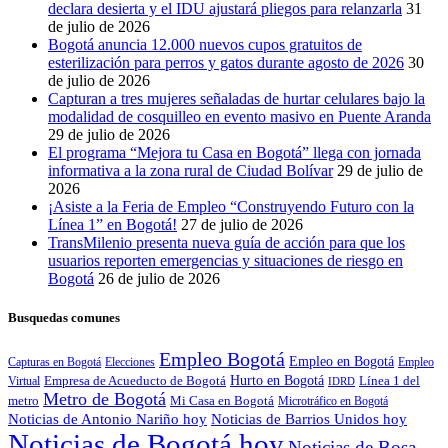
declara desierta y el IDU ajustará pliegos para relanzarla
31
de julio de 2026
Bogotá anuncia 12.000 nuevos cupos gratuitos de
esterilización para perros y gatos durante agosto de 2026
30
de julio de 2026
Capturan a tres mujeres señaladas de hurtar celulares bajo la
modalidad de cosquilleo en evento masivo en Puente Aranda
29 de julio de 2026
El programa “Mejora tu Casa en Bogotá” llega con jornada
informativa a la zona rural de Ciudad Bolívar
29 de julio de
2026
¡Asiste a la Feria de Empleo “Construyendo Futuro con la
Línea 1” en Bogotá!
27 de julio de 2026
TransMilenio presenta nueva guía de acción para que los
usuarios reporten emergencias y situaciones de riesgo en
Bogotá
26 de julio de 2026
Busquedas comunes
Empleo Bogotá
Empleo en Bogotá
Capturas en Bogotá
Elecciones
Empleo
Empresa de Acueducto de Bogotá
Hurto en Bogotá
Virtual
Línea 1 del
IDRD
Metro de Bogotá
metro
Mi Casa en Bogotá
Microtráfico en Bogotá
Noticias de Antonio Nariño hoy
Noticias de Barrios Unidos hoy
Noticias de Bogotá hoy
Noticias de Bosa