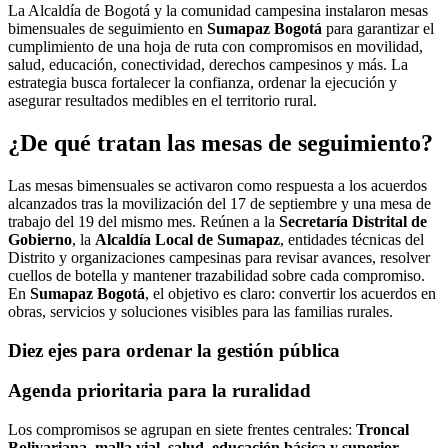
La Alcaldía de Bogotá y la comunidad campesina instalaron mesas
bimensuales de seguimiento en
Sumapaz Bogotá
para garantizar el
cumplimiento de una hoja de ruta con compromisos en movilidad,
salud, educación, conectividad, derechos campesinos y más. La
estrategia busca fortalecer la confianza, ordenar la ejecución y
asegurar resultados medibles en el territorio rural.
¿De qué tratan las mesas de seguimiento?
Las mesas bimensuales se activaron como respuesta a los acuerdos
alcanzados tras la movilización del 17 de septiembre y una mesa de
trabajo del 19 del mismo mes. Reúnen a la
Secretaría Distrital de
Gobierno
, la
Alcaldía Local de Sumapaz
, entidades técnicas del
Distrito y organizaciones campesinas para revisar avances, resolver
cuellos de botella y mantener trazabilidad sobre cada compromiso.
En
Sumapaz Bogotá
, el objetivo es claro: convertir los acuerdos en
obras, servicios y soluciones visibles para las familias rurales.
Diez ejes para ordenar la gestión pública
Agenda prioritaria para la ruralidad
Los compromisos se agrupan en siete frentes centrales:
Troncal
Bolivariana
,
malla vial
,
salud
,
educación básica y superior
,