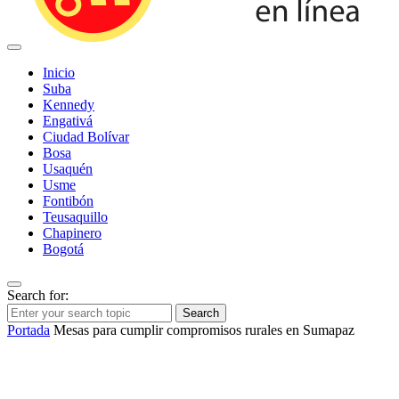
Inicio
Suba
Kennedy
Engativá
Ciudad Bolívar
Bosa
Usaquén
Usme
Fontibón
Teusaquillo
Chapinero
Bogotá
Search for:
Search
Portada
Mesas para cumplir compromisos rurales en Sumapaz