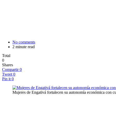
No comments
2 minute read
Total
0
Shares
Compartir
0
Tweet
0
Pin it
0
Mujeres de Engativá fortalecen su autonomía económica con cur