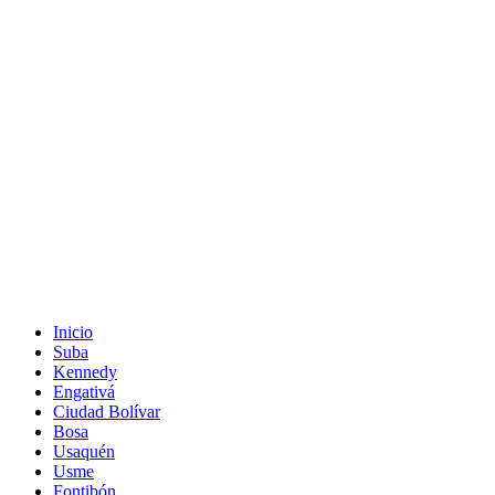
Inicio
Suba
Kennedy
Engativá
Ciudad Bolívar
Bosa
Usaquén
Usme
Fontibón