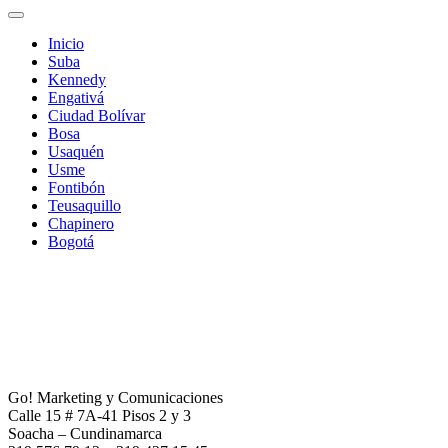
Inicio
Suba
Kennedy
Engativá
Ciudad Bolívar
Bosa
Usaquén
Usme
Fontibón
Teusaquillo
Chapinero
Bogotá
Go! Marketing y Comunicaciones
Calle 15 # 7A-41 Pisos 2 y 3
Soacha – Cundinamarca