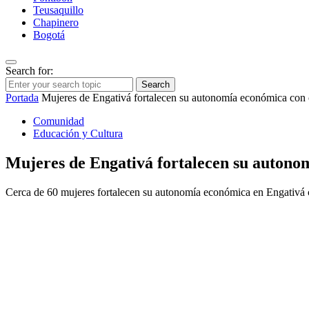
Teusaquillo
Chapinero
Bogotá
Search for:
Search
Portada
Mujeres de Engativá fortalecen su autonomía económica con cu
Comunidad
Educación y Cultura
Mujeres de Engativá fortalecen su autonom
Cerca de 60 mujeres fortalecen su autonomía económica en Engativá co