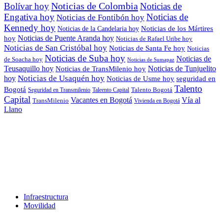
Noticias de Colombia
Bolívar hoy
Noticias de
Engativa hoy
Noticias de
Noticias de Fontibón hoy
Kennedy hoy
Noticias de los Mártires
Noticias de la Candelaria hoy
Noticias de Puente Aranda hoy
hoy
Noticias de Rafael Uribe hoy
Noticias de San Cristóbal hoy
Noticias de Santa Fe hoy
Noticias
Noticias de Suba hoy
Noticias de
de Soacha hoy
Noticias de Sumapaz
Teusaquillo hoy
Noticias de Tunjuelito
Noticias de TransMilenio hoy
hoy
Noticias de Usaquén hoy
seguridad en
Noticias de Usme hoy
Talento
Bogotá
Seguridad en Transmilenio
Taleento Capital
Talento Bogotá
Capital
Vacantes en Bogotá
Vía al
TransMilenio
Vivienda en Bogotá
Llano
Infraestructura
Movilidad