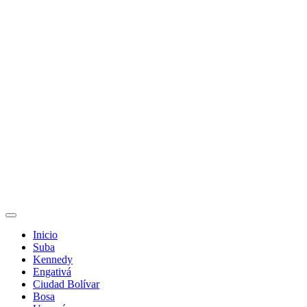
Inicio
Suba
Kennedy
Engativá
Ciudad Bolívar
Bosa