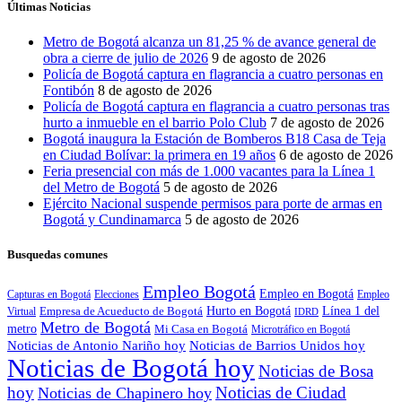
Últimas Noticias
Metro de Bogotá alcanza un 81,25 % de avance general de
obra a cierre de julio de 2026
9 de agosto de 2026
Policía de Bogotá captura en flagrancia a cuatro personas en
Fontibón
8 de agosto de 2026
Policía de Bogotá captura en flagrancia a cuatro personas tras
hurto a inmueble en el barrio Polo Club
7 de agosto de 2026
Bogotá inaugura la Estación de Bomberos B18 Casa de Teja
en Ciudad Bolívar: la primera en 19 años
6 de agosto de 2026
Feria presencial con más de 1.000 vacantes para la Línea 1
del Metro de Bogotá
5 de agosto de 2026
Ejército Nacional suspende permisos para porte de armas en
Bogotá y Cundinamarca
5 de agosto de 2026
Busquedas comunes
Empleo Bogotá
Empleo en Bogotá
Capturas en Bogotá
Elecciones
Empleo
Hurto en Bogotá
Empresa de Acueducto de Bogotá
Línea 1 del
Virtual
IDRD
Metro de Bogotá
metro
Mi Casa en Bogotá
Microtráfico en Bogotá
Noticias de Antonio Nariño hoy
Noticias de Barrios Unidos hoy
Noticias de Bogotá hoy
Noticias de Bosa
hoy
Noticias de Ciudad
Noticias de Chapinero hoy