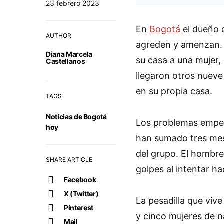
23 febrero 2023
En
Bogotá
el dueño d
AUTHOR
agreden y amenzan. 
Diana Marcela
su casa a una mujer, p
Castellanos
llegaron otros nueve
en su propia casa.
TAGS
Noticias de Bogotá
Los problemas empeza
hoy
han sumado tres mese
del grupo. El hombre
SHARE ARTICLE
golpes al intentar ha
Facebook
X (Twitter)
La pesadilla que viv
Pinterest
y cinco mujeres de n
Mail