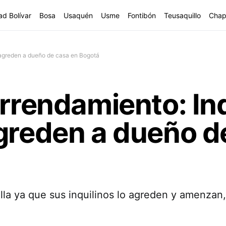
ad Bolívar
Bosa
Usaquén
Usme
Fontibón
Teusaquillo
Chap
s agreden a dueño de casa en Bogotá
arrendamiento: In
greden a dueño d
lla ya que sus inquilinos lo agreden y amenza