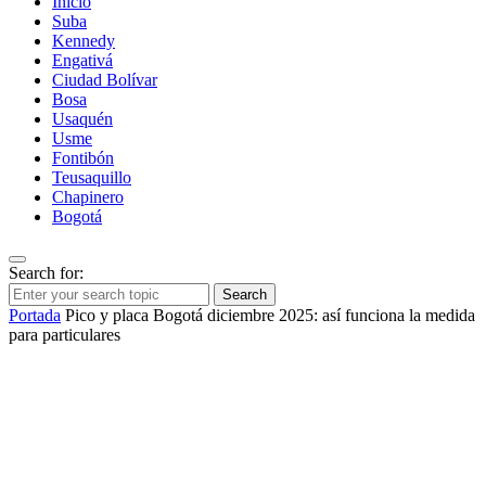
Inicio
Suba
Kennedy
Engativá
Ciudad Bolívar
Bosa
Usaquén
Usme
Fontibón
Teusaquillo
Chapinero
Bogotá
Search for:
Search
Portada
Pico y placa Bogotá diciembre 2025: así funciona la medida
para particulares