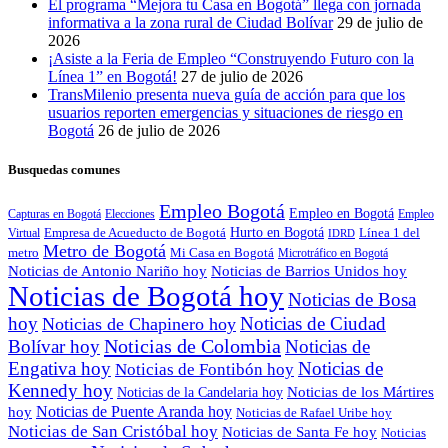
El programa “Mejora tu Casa en Bogotá” llega con jornada
informativa a la zona rural de Ciudad Bolívar
29 de julio de
2026
¡Asiste a la Feria de Empleo “Construyendo Futuro con la
Línea 1” en Bogotá!
27 de julio de 2026
TransMilenio presenta nueva guía de acción para que los
usuarios reporten emergencias y situaciones de riesgo en
Bogotá
26 de julio de 2026
Busquedas comunes
Empleo Bogotá
Empleo en Bogotá
Capturas en Bogotá
Elecciones
Empleo
Empresa de Acueducto de Bogotá
Hurto en Bogotá
Virtual
Línea 1 del
IDRD
Metro de Bogotá
metro
Mi Casa en Bogotá
Microtráfico en Bogotá
Noticias de Antonio Nariño hoy
Noticias de Barrios Unidos hoy
Noticias de Bogotá hoy
Noticias de Bosa
hoy
Noticias de Ciudad
Noticias de Chapinero hoy
Noticias de Colombia
Bolívar hoy
Noticias de
Engativa hoy
Noticias de
Noticias de Fontibón hoy
Kennedy hoy
Noticias de los Mártires
Noticias de la Candelaria hoy
Noticias de Puente Aranda hoy
hoy
Noticias de Rafael Uribe hoy
Noticias de San Cristóbal hoy
Noticias de Santa Fe hoy
Noticias