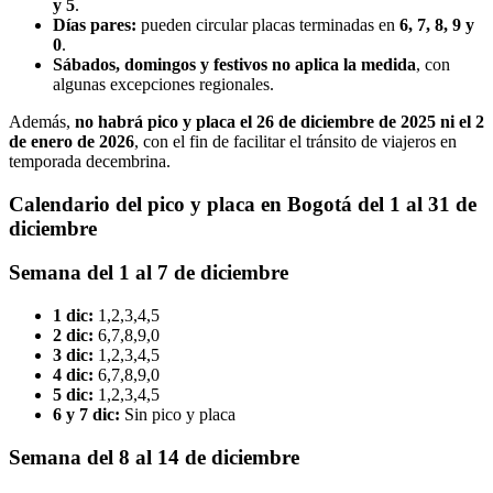
y 5
.
Días pares:
pueden circular placas terminadas en
6, 7, 8, 9 y
0
.
Sábados, domingos y festivos no aplica la medida
, con
algunas excepciones regionales.
Además,
no habrá pico y placa el 26 de diciembre de 2025 ni el 2
de enero de 2026
, con el fin de facilitar el tránsito de viajeros en
temporada decembrina.
Calendario del pico y placa en Bogotá del 1 al 31 de
diciembre
Semana del 1 al 7 de diciembre
1 dic:
1,2,3,4,5
2 dic:
6,7,8,9,0
3 dic:
1,2,3,4,5
4 dic:
6,7,8,9,0
5 dic:
1,2,3,4,5
6 y 7 dic:
Sin pico y placa
Semana del 8 al 14 de diciembre