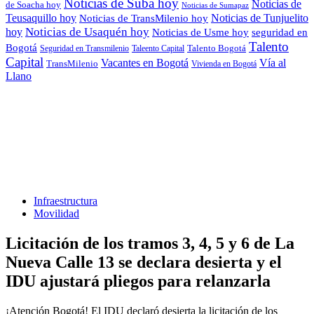
Noticias de Suba hoy
Noticias de
de Soacha hoy
Noticias de Sumapaz
Teusaquillo hoy
Noticias de Tunjuelito
Noticias de TransMilenio hoy
Noticias de Usaquén hoy
hoy
seguridad en
Noticias de Usme hoy
Talento
Bogotá
Seguridad en Transmilenio
Taleento Capital
Talento Bogotá
Capital
Vacantes en Bogotá
Vía al
TransMilenio
Vivienda en Bogotá
Llano
Infraestructura
Movilidad
Licitación de los tramos 3, 4, 5 y 6 de La
Nueva Calle 13 se declara desierta y el
IDU ajustará pliegos para relanzarla
¡Atención Bogotá! El IDU declaró desierta la licitación de los