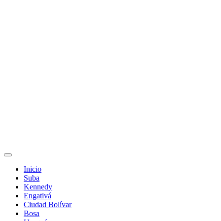
Inicio
Suba
Kennedy
Engativá
Ciudad Bolívar
Bosa