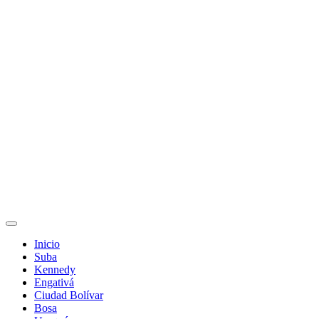
Inicio
Suba
Kennedy
Engativá
Ciudad Bolívar
Bosa