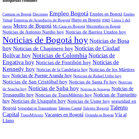
Busquedas comunes
Empleo Bogotá
Empleo en Bogotá
Capturas en Bogotá
Elecciones
Empleo
Empresa de Acueducto de Bogotá
Hurto en Bogotá
Línea 1 del
Virtual
IDRD
Metro de Bogotá
metro
Mi Casa en Bogotá
Microtráfico en Bogotá
Noticias de Antonio Nariño hoy
Noticias de Barrios Unidos hoy
Noticias de Bogotá hoy
Noticias de Bosa
hoy
Noticias de Ciudad
Noticias de Chapinero hoy
Noticias de Colombia
Bolívar hoy
Noticias de
Engativa hoy
Noticias de
Noticias de Fontibón hoy
Kennedy hoy
Noticias de los Mártires
Noticias de la Candelaria hoy
Noticias de Puente Aranda hoy
hoy
Noticias de Rafael Uribe hoy
Noticias de San Cristóbal hoy
Noticias de Santa Fe hoy
Noticias
Noticias de Suba hoy
Noticias de
de Soacha hoy
Noticias de Sumapaz
Teusaquillo hoy
Noticias de Tunjuelito
Noticias de TransMilenio hoy
hoy
Noticias de Usaquén hoy
seguridad en
Noticias de Usme hoy
Talento
Bogotá
Seguridad en Transmilenio
Taleento Capital
Talento Bogotá
Capital
Vacantes en Bogotá
Vía al
TransMilenio
Vivienda en Bogotá
Llano