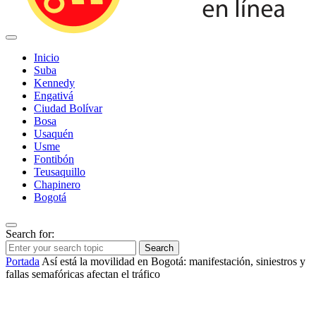
Inicio
Suba
Kennedy
Engativá
Ciudad Bolívar
Bosa
Usaquén
Usme
Fontibón
Teusaquillo
Chapinero
Bogotá
Search for:
Search
Portada
Así está la movilidad en Bogotá: manifestación, siniestros y
fallas semafóricas afectan el tráfico