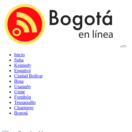
Inicio
Suba
Kennedy
Engativá
Ciudad Bolívar
Bosa
Usaquén
Usme
Fontibón
Teusaquillo
Chapinero
Bogotá