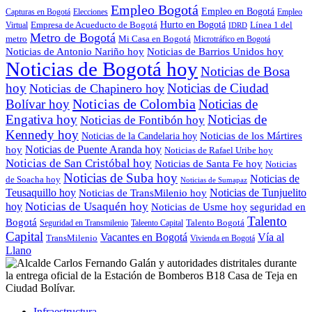
Empleo Bogotá
Empleo en Bogotá
Capturas en Bogotá
Elecciones
Empleo
Empresa de Acueducto de Bogotá
Hurto en Bogotá
Línea 1 del
Virtual
IDRD
Metro de Bogotá
metro
Mi Casa en Bogotá
Microtráfico en Bogotá
Noticias de Antonio Nariño hoy
Noticias de Barrios Unidos hoy
Noticias de Bogotá hoy
Noticias de Bosa
hoy
Noticias de Ciudad
Noticias de Chapinero hoy
Noticias de Colombia
Bolívar hoy
Noticias de
Engativa hoy
Noticias de
Noticias de Fontibón hoy
Kennedy hoy
Noticias de los Mártires
Noticias de la Candelaria hoy
Noticias de Puente Aranda hoy
hoy
Noticias de Rafael Uribe hoy
Noticias de San Cristóbal hoy
Noticias de Santa Fe hoy
Noticias
Noticias de Suba hoy
Noticias de
de Soacha hoy
Noticias de Sumapaz
Teusaquillo hoy
Noticias de Tunjuelito
Noticias de TransMilenio hoy
hoy
Noticias de Usaquén hoy
seguridad en
Noticias de Usme hoy
Talento
Bogotá
Seguridad en Transmilenio
Taleento Capital
Talento Bogotá
Capital
Vacantes en Bogotá
Vía al
TransMilenio
Vivienda en Bogotá
Llano
Infraestructura