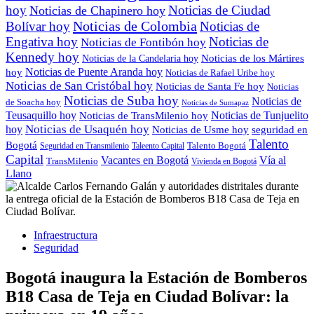
hoy
Noticias de Ciudad
Noticias de Chapinero hoy
Noticias de Colombia
Bolívar hoy
Noticias de
Engativa hoy
Noticias de
Noticias de Fontibón hoy
Kennedy hoy
Noticias de los Mártires
Noticias de la Candelaria hoy
Noticias de Puente Aranda hoy
hoy
Noticias de Rafael Uribe hoy
Noticias de San Cristóbal hoy
Noticias de Santa Fe hoy
Noticias
Noticias de Suba hoy
Noticias de
de Soacha hoy
Noticias de Sumapaz
Teusaquillo hoy
Noticias de Tunjuelito
Noticias de TransMilenio hoy
hoy
Noticias de Usaquén hoy
seguridad en
Noticias de Usme hoy
Talento
Bogotá
Seguridad en Transmilenio
Taleento Capital
Talento Bogotá
Capital
Vacantes en Bogotá
Vía al
TransMilenio
Vivienda en Bogotá
Llano
Infraestructura
Seguridad
Bogotá inaugura la Estación de Bomberos
B18 Casa de Teja en Ciudad Bolívar: la