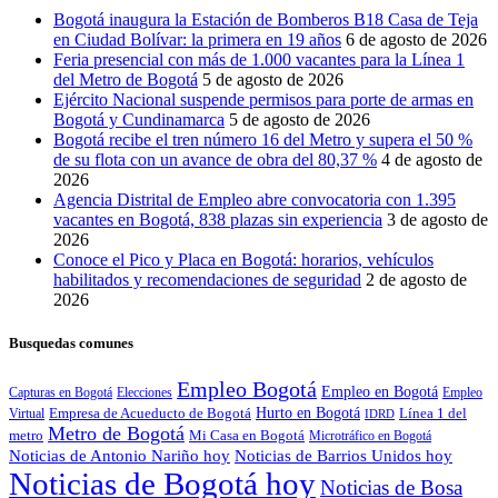
Bogotá inaugura la Estación de Bomberos B18 Casa de Teja
en Ciudad Bolívar: la primera en 19 años
6 de agosto de 2026
Feria presencial con más de 1.000 vacantes para la Línea 1
del Metro de Bogotá
5 de agosto de 2026
Ejército Nacional suspende permisos para porte de armas en
Bogotá y Cundinamarca
5 de agosto de 2026
Bogotá recibe el tren número 16 del Metro y supera el 50 %
de su flota con un avance de obra del 80,37 %
4 de agosto de
2026
Agencia Distrital de Empleo abre convocatoria con 1.395
vacantes en Bogotá, 838 plazas sin experiencia
3 de agosto de
2026
Conoce el Pico y Placa en Bogotá: horarios, vehículos
habilitados y recomendaciones de seguridad
2 de agosto de
2026
Busquedas comunes
Empleo Bogotá
Empleo en Bogotá
Capturas en Bogotá
Elecciones
Empleo
Empresa de Acueducto de Bogotá
Hurto en Bogotá
Línea 1 del
Virtual
IDRD
Metro de Bogotá
metro
Mi Casa en Bogotá
Microtráfico en Bogotá
Noticias de Antonio Nariño hoy
Noticias de Barrios Unidos hoy
Noticias de Bogotá hoy
Noticias de Bosa