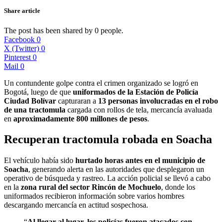
Share article
The post has been shared by
0
people.
Facebook
0
X (Twitter)
0
Pinterest
0
Mail
0
Un contundente golpe contra el crimen organizado se logró en
Bogotá, luego de que
uniformados de la Estación de Policía
Ciudad Bolívar
capturaran a
13 personas involucradas en el robo
de una tractomula
cargada con rollos de tela, mercancía avaluada
en
aproximadamente 800 millones de pesos
.
Recuperan tractomula robada en Soacha
El vehículo había sido
hurtado horas antes en el municipio de
Soacha
, generando alerta en las autoridades que desplegaron un
operativo de búsqueda y rastreo. La acción policial se llevó a cabo
en la
zona rural del sector Rincón de Mochuelo
, donde los
uniformados recibieron información sobre varios hombres
descargando mercancía en actitud sospechosa.
“
Al llegar al lugar, los policías fueron atacados con