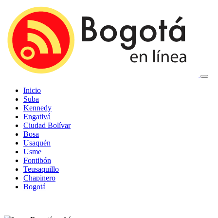
Inicio
Suba
Kennedy
Engativá
Ciudad Bolívar
Bosa
Usaquén
Usme
Fontibón
Teusaquillo
Chapinero
Bogotá