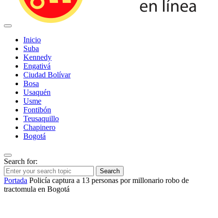
Inicio
Suba
Kennedy
Engativá
Ciudad Bolívar
Bosa
Usaquén
Usme
Fontibón
Teusaquillo
Chapinero
Bogotá
Search for:
Search
Portada
Policía captura a 13 personas por millonario robo de
tractomula en Bogotá