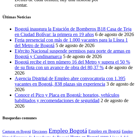
contar.
Últimas Noticias
Bogotá inaugura la Estación de Bomberos B18 Casa de Teja
en Ciudad Bolívar: la primera en 19 años
6 de agosto de 2026
Feria presencial con más de 1.000 vacantes para la Línea 1
del Metro de Bogotá
5 de agosto de 2026
Ejército Nacional suspende permisos para porte de armas en
Bogotá y Cundinamarca
5 de agosto de 2026
Bogotá recibe el tren número 16 del Metro y supera el 50 %
de su flota con un avance de obra del 80,37 %
4 de agosto de
2026
Agencia Distrital de Empleo abre convocatoria con 1.395
vacantes en Bogotá, 838 plazas sin experiencia
3 de agosto de
2026
Conoce el Pico y Placa en Bogotá: horarios, vehículos
habilitados y recomendaciones de seguridad
2 de agosto de
2026
Busquedas comunes
Empleo Bogotá
Empleo en Bogotá
Capturas en Bogotá
Elecciones
Empleo