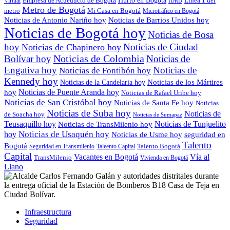
Empresa de Acueducto de Bogotá
Hurto en Bogotá
Línea 1 del
Virtual
IDRD
Metro de Bogotá
metro
Mi Casa en Bogotá
Microtráfico en Bogotá
Noticias de Antonio Nariño hoy
Noticias de Barrios Unidos hoy
Noticias de Bogotá hoy
Noticias de Bosa
hoy
Noticias de Ciudad
Noticias de Chapinero hoy
Noticias de Colombia
Bolívar hoy
Noticias de
Engativa hoy
Noticias de
Noticias de Fontibón hoy
Kennedy hoy
Noticias de los Mártires
Noticias de la Candelaria hoy
Noticias de Puente Aranda hoy
hoy
Noticias de Rafael Uribe hoy
Noticias de San Cristóbal hoy
Noticias de Santa Fe hoy
Noticias
Noticias de Suba hoy
Noticias de
de Soacha hoy
Noticias de Sumapaz
Teusaquillo hoy
Noticias de Tunjuelito
Noticias de TransMilenio hoy
hoy
Noticias de Usaquén hoy
seguridad en
Noticias de Usme hoy
Talento
Bogotá
Seguridad en Transmilenio
Taleento Capital
Talento Bogotá
Capital
Vacantes en Bogotá
Vía al
TransMilenio
Vivienda en Bogotá
Llano
Infraestructura
Seguridad