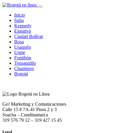
Inicio
Suba
Kennedy
Engativá
Ciudad Bolívar
Bosa
Usaquén
Usme
Fontibón
Teusaquillo
Chapinero
Bogotá
Go! Marketing y Comunicaciones
Calle 15 # 7A-41 Pisos 2 y 3
Soacha – Cundinamarca
319 576 79 12 – 319 427 15 45
Legal