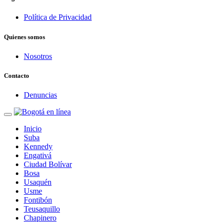
Política de Privacidad
Quienes somos
Nosotros
Contacto
Denuncias
Inicio
Suba
Kennedy
Engativá
Ciudad Bolívar
Bosa
Usaquén
Usme
Fontibón
Teusaquillo
Chapinero