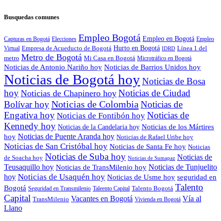
Busquedas comunes
Empleo Bogotá
Empleo en Bogotá
Capturas en Bogotá
Elecciones
Empleo
Hurto en Bogotá
Empresa de Acueducto de Bogotá
Línea 1 del
Virtual
IDRD
Metro de Bogotá
metro
Mi Casa en Bogotá
Microtráfico en Bogotá
Noticias de Antonio Nariño hoy
Noticias de Barrios Unidos hoy
Noticias de Bogotá hoy
Noticias de Bosa
hoy
Noticias de Ciudad
Noticias de Chapinero hoy
Noticias de Colombia
Bolívar hoy
Noticias de
Engativa hoy
Noticias de
Noticias de Fontibón hoy
Kennedy hoy
Noticias de los Mártires
Noticias de la Candelaria hoy
Noticias de Puente Aranda hoy
hoy
Noticias de Rafael Uribe hoy
Noticias de San Cristóbal hoy
Noticias de Santa Fe hoy
Noticias
Noticias de Suba hoy
Noticias de
de Soacha hoy
Noticias de Sumapaz
Teusaquillo hoy
Noticias de Tunjuelito
Noticias de TransMilenio hoy
hoy
Noticias de Usaquén hoy
seguridad en
Noticias de Usme hoy
Talento
Bogotá
Seguridad en Transmilenio
Taleento Capital
Talento Bogotá
Capital
Vacantes en Bogotá
Vía al
TransMilenio
Vivienda en Bogotá
Llano