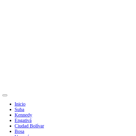
Inicio
Suba
Kennedy
Engativá
Ciudad Bolívar
Bosa