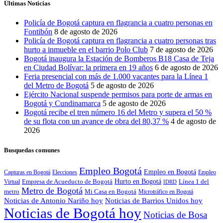
Últimas Noticias
Policía de Bogotá captura en flagrancia a cuatro personas en
Fontibón
8 de agosto de 2026
Policía de Bogotá captura en flagrancia a cuatro personas tras
hurto a inmueble en el barrio Polo Club
7 de agosto de 2026
Bogotá inaugura la Estación de Bomberos B18 Casa de Teja
en Ciudad Bolívar: la primera en 19 años
6 de agosto de 2026
Feria presencial con más de 1.000 vacantes para la Línea 1
del Metro de Bogotá
5 de agosto de 2026
Ejército Nacional suspende permisos para porte de armas en
Bogotá y Cundinamarca
5 de agosto de 2026
Bogotá recibe el tren número 16 del Metro y supera el 50 %
de su flota con un avance de obra del 80,37 %
4 de agosto de
2026
Busquedas comunes
Empleo Bogotá
Empleo en Bogotá
Capturas en Bogotá
Elecciones
Empleo
Hurto en Bogotá
Empresa de Acueducto de Bogotá
Línea 1 del
Virtual
IDRD
Metro de Bogotá
metro
Mi Casa en Bogotá
Microtráfico en Bogotá
Noticias de Antonio Nariño hoy
Noticias de Barrios Unidos hoy
Noticias de Bogotá hoy
Noticias de Bosa