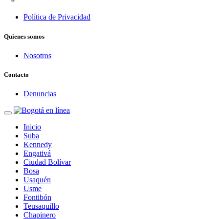
Política de Privacidad
Quienes somos
Nosotros
Contacto
Denuncias
Inicio
Suba
Kennedy
Engativá
Ciudad Bolívar
Bosa
Usaquén
Usme
Fontibón
Teusaquillo
Chapinero