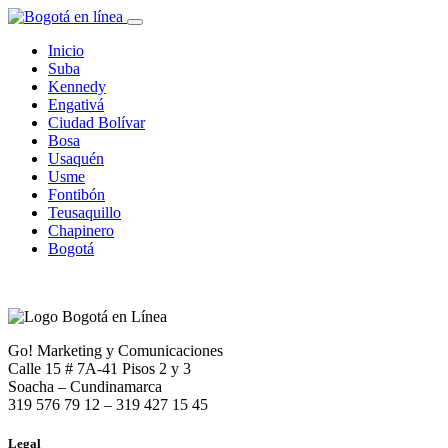
Inicio
Suba
Kennedy
Engativá
Ciudad Bolívar
Bosa
Usaquén
Usme
Fontibón
Teusaquillo
Chapinero
Bogotá
Go! Marketing y Comunicaciones
Calle 15 # 7A-41 Pisos 2 y 3
Soacha – Cundinamarca
319 576 79 12 – 319 427 15 45
Legal