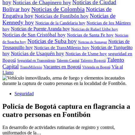
hoy
Noticias de Ciudad
Noticias de Chapinero hoy
Noticias de Colombia
Bolívar hoy
Noticias de
Engativa hoy
Noticias de
Noticias de Fontibón hoy
Kennedy hoy
Noticias de los Mártires
Noticias de la Candelaria hoy
Noticias de Puente Aranda hoy
hoy
Noticias de Rafael Uribe hoy
Noticias de San Cristóbal hoy
Noticias de Santa Fe hoy
Noticias
Noticias de Suba hoy
Noticias de
de Soacha hoy
Noticias de Sumapaz
Teusaquillo hoy
Noticias de Tunjuelito
Noticias de TransMilenio hoy
hoy
Noticias de Usaquén hoy
seguridad en
Noticias de Usme hoy
Talento
Bogotá
Seguridad en Transmilenio
Taleento Capital
Talento Bogotá
Capital
Vacantes en Bogotá
Vía al
TransMilenio
Vivienda en Bogotá
Llano
Seguridad
Policía de Bogotá captura en flagrancia a
cuatro personas en Fontibón
En desarrollo de actividades rutinarias de registro y control,
uniformados de la…