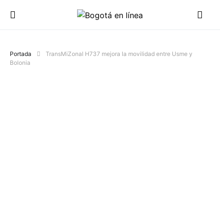
Portada
TransMiZonal H737 mejora la movilidad entre Usme y
Bolonia