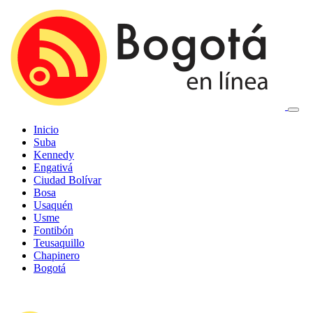
Inicio
Suba
Kennedy
Engativá
Ciudad Bolívar
Bosa
Usaquén
Usme
Fontibón
Teusaquillo
Chapinero
Bogotá