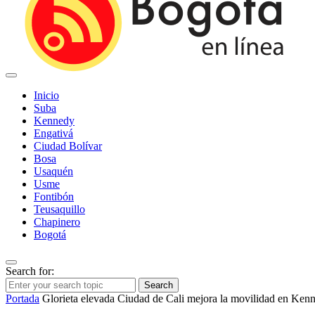
Inicio
Suba
Kennedy
Engativá
Ciudad Bolívar
Bosa
Usaquén
Usme
Fontibón
Teusaquillo
Chapinero
Bogotá
Search for:
Search
Portada
Glorieta elevada Ciudad de Cali mejora la movilidad en Ken