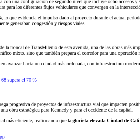
a con una configuración de segundo nivel que incluye ocho accesos y sal
ra para los diferentes flujos vehiculares que convergen en la intersecci
%, lo que evidencia el impulso dado al proyecto durante el actual period
mente generaban congestión y riesgos viales.
de la troncal de TransMilenio de esta avenida, una de las obras más impo
tráfico mixto, sino que también prepara el corredor para una operación 
iten avanzar hacia una ciudad más ordenada, con infraestructura modern
 68 supera el 70 %
trega progresiva de proyectos de infraestructura vial que impacten posit
na obra estratégica para Kennedy y para el occidente de la capital.
ial más eficiente, reafirmando que la
glorieta elevada Ciudad de Cali
pp