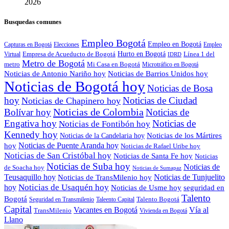
2026
Busquedas comunes
Empleo Bogotá
Empleo en Bogotá
Capturas en Bogotá
Elecciones
Empleo
Empresa de Acueducto de Bogotá
Hurto en Bogotá
Línea 1 del
Virtual
IDRD
Metro de Bogotá
metro
Mi Casa en Bogotá
Microtráfico en Bogotá
Noticias de Antonio Nariño hoy
Noticias de Barrios Unidos hoy
Noticias de Bogotá hoy
Noticias de Bosa
hoy
Noticias de Ciudad
Noticias de Chapinero hoy
Noticias de Colombia
Bolívar hoy
Noticias de
Engativa hoy
Noticias de
Noticias de Fontibón hoy
Kennedy hoy
Noticias de los Mártires
Noticias de la Candelaria hoy
Noticias de Puente Aranda hoy
hoy
Noticias de Rafael Uribe hoy
Noticias de San Cristóbal hoy
Noticias de Santa Fe hoy
Noticias
Noticias de Suba hoy
Noticias de
de Soacha hoy
Noticias de Sumapaz
Teusaquillo hoy
Noticias de Tunjuelito
Noticias de TransMilenio hoy
hoy
Noticias de Usaquén hoy
seguridad en
Noticias de Usme hoy
Talento
Bogotá
Seguridad en Transmilenio
Taleento Capital
Talento Bogotá
Capital
Vacantes en Bogotá
Vía al
TransMilenio
Vivienda en Bogotá
Llano