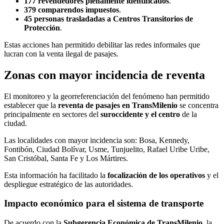
177 revendedores plenamente identificados
.
379 comparendos impuestos
.
45 personas trasladadas a Centros Transitorios de
Protección
.
Estas acciones han permitido debilitar las redes informales que
lucran con la venta ilegal de pasajes.
Zonas con mayor incidencia de reventa
El monitoreo y la georreferenciación del fenómeno han permitido
establecer que la
reventa de pasajes en TransMilenio
se concentra
principalmente en sectores del
suroccidente y el centro
de la
ciudad.
Las localidades con mayor incidencia son: Bosa, Kennedy,
Fontibón, Ciudad Bolívar, Usme, Tunjuelito, Rafael Uribe Uribe,
San Cristóbal, Santa Fe y Los Mártires.
Esta información ha facilitado la
focalización de los operativos
y el
despliegue estratégico de las autoridades.
Impacto económico para el sistema de transporte
De acuerdo con la
Subgerencia Económica de TransMilenio
, la