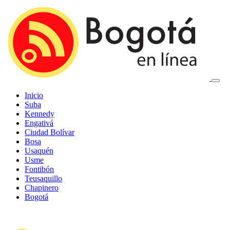
Inicio
Suba
Kennedy
Engativá
Ciudad Bolívar
Bosa
Usaquén
Usme
Fontibón
Teusaquillo
Chapinero
Bogotá