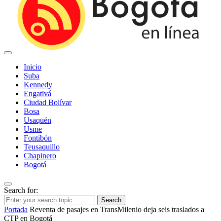
Inicio
Suba
Kennedy
Engativá
Ciudad Bolívar
Bosa
Usaquén
Usme
Fontibón
Teusaquillo
Chapinero
Bogotá
Search for:
Search
Portada
Reventa de pasajes en TransMilenio deja seis traslados a
CTP en Bogotá