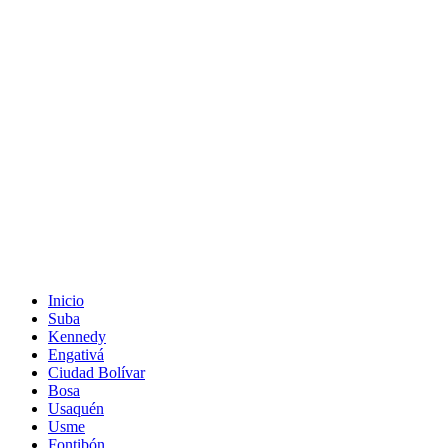
Inicio
Suba
Kennedy
Engativá
Ciudad Bolívar
Bosa
Usaquén
Usme
Fontibón