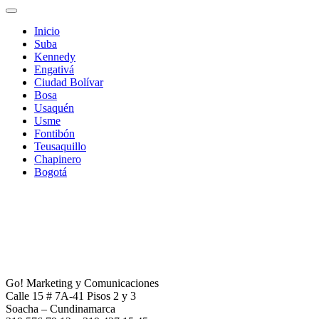
Inicio
Suba
Kennedy
Engativá
Ciudad Bolívar
Bosa
Usaquén
Usme
Fontibón
Teusaquillo
Chapinero
Bogotá
Go! Marketing y Comunicaciones
Calle 15 # 7A-41 Pisos 2 y 3
Soacha – Cundinamarca