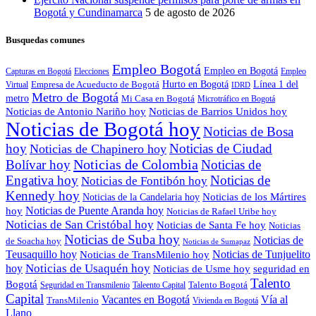
Bogotá y Cundinamarca
5 de agosto de 2026
Busquedas comunes
Empleo Bogotá
Empleo en Bogotá
Capturas en Bogotá
Elecciones
Empleo
Hurto en Bogotá
Empresa de Acueducto de Bogotá
Línea 1 del
Virtual
IDRD
Metro de Bogotá
metro
Mi Casa en Bogotá
Microtráfico en Bogotá
Noticias de Antonio Nariño hoy
Noticias de Barrios Unidos hoy
Noticias de Bogotá hoy
Noticias de Bosa
hoy
Noticias de Ciudad
Noticias de Chapinero hoy
Noticias de Colombia
Bolívar hoy
Noticias de
Engativa hoy
Noticias de
Noticias de Fontibón hoy
Kennedy hoy
Noticias de los Mártires
Noticias de la Candelaria hoy
Noticias de Puente Aranda hoy
hoy
Noticias de Rafael Uribe hoy
Noticias de San Cristóbal hoy
Noticias de Santa Fe hoy
Noticias
Noticias de Suba hoy
Noticias de
de Soacha hoy
Noticias de Sumapaz
Teusaquillo hoy
Noticias de Tunjuelito
Noticias de TransMilenio hoy
hoy
Noticias de Usaquén hoy
seguridad en
Noticias de Usme hoy
Talento
Bogotá
Seguridad en Transmilenio
Taleento Capital
Talento Bogotá
Capital
Vacantes en Bogotá
Vía al
TransMilenio
Vivienda en Bogotá
Llano