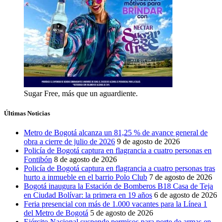
Sugar Free, más que un aguardiente.
Últimas Noticias
Metro de Bogotá alcanza un 81,25 % de avance general de
obra a cierre de julio de 2026
9 de agosto de 2026
Policía de Bogotá captura en flagrancia a cuatro personas en
Fontibón
8 de agosto de 2026
Policía de Bogotá captura en flagrancia a cuatro personas tras
hurto a inmueble en el barrio Polo Club
7 de agosto de 2026
Bogotá inaugura la Estación de Bomberos B18 Casa de Teja
en Ciudad Bolívar: la primera en 19 años
6 de agosto de 2026
Feria presencial con más de 1.000 vacantes para la Línea 1
del Metro de Bogotá
5 de agosto de 2026
Ejército Nacional suspende permisos para porte de armas en