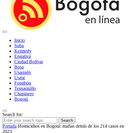
Inicio
Suba
Kennedy
Engativá
Ciudad Bolívar
Bosa
Usaquén
Usme
Fontibón
Teusaquillo
Chapinero
Bogotá
Search for:
Search
Portada
Homicidios en Bogotá: mafias detrás de los 214 casos en
2023