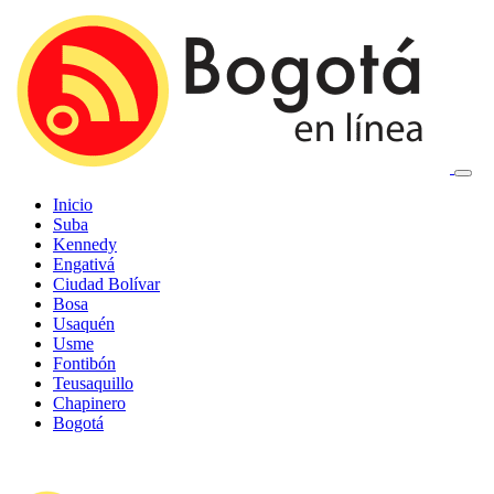
Inicio
Suba
Kennedy
Engativá
Ciudad Bolívar
Bosa
Usaquén
Usme
Fontibón
Teusaquillo
Chapinero
Bogotá