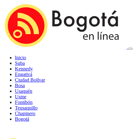
Inicio
Suba
Kennedy
Engativá
Ciudad Bolívar
Bosa
Usaquén
Usme
Fontibón
Teusaquillo
Chapinero
Bogotá