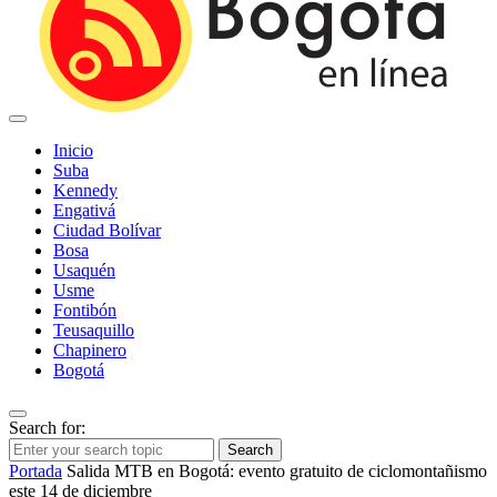
Inicio
Suba
Kennedy
Engativá
Ciudad Bolívar
Bosa
Usaquén
Usme
Fontibón
Teusaquillo
Chapinero
Bogotá
Search for:
Search
Portada
Salida MTB en Bogotá: evento gratuito de ciclomontañismo
este 14 de diciembre