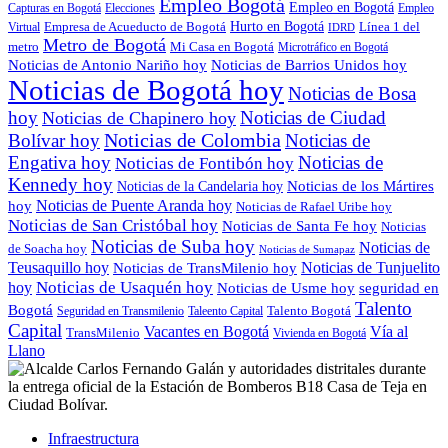
Empleo Bogotá
Empleo en Bogotá
Capturas en Bogotá
Elecciones
Empleo
Empresa de Acueducto de Bogotá
Hurto en Bogotá
Línea 1 del
Virtual
IDRD
Metro de Bogotá
metro
Mi Casa en Bogotá
Microtráfico en Bogotá
Noticias de Antonio Nariño hoy
Noticias de Barrios Unidos hoy
Noticias de Bogotá hoy
Noticias de Bosa
hoy
Noticias de Ciudad
Noticias de Chapinero hoy
Noticias de Colombia
Bolívar hoy
Noticias de
Engativa hoy
Noticias de
Noticias de Fontibón hoy
Kennedy hoy
Noticias de los Mártires
Noticias de la Candelaria hoy
Noticias de Puente Aranda hoy
hoy
Noticias de Rafael Uribe hoy
Noticias de San Cristóbal hoy
Noticias de Santa Fe hoy
Noticias
Noticias de Suba hoy
Noticias de
de Soacha hoy
Noticias de Sumapaz
Teusaquillo hoy
Noticias de Tunjuelito
Noticias de TransMilenio hoy
hoy
Noticias de Usaquén hoy
seguridad en
Noticias de Usme hoy
Talento
Bogotá
Seguridad en Transmilenio
Taleento Capital
Talento Bogotá
Capital
Vacantes en Bogotá
Vía al
TransMilenio
Vivienda en Bogotá
Llano
Infraestructura