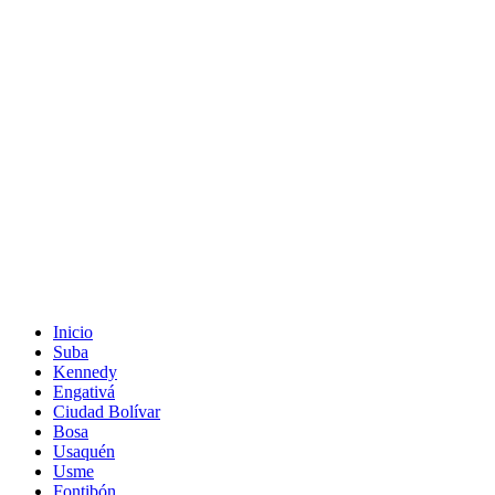
Inicio
Suba
Kennedy
Engativá
Ciudad Bolívar
Bosa
Usaquén
Usme
Fontibón