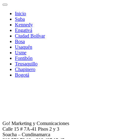
Inicio
Suba
Kennedy
Engativá
Ciudad Bolívar
Bosa
Usaquén
Usme
Fontibón
Teusaquillo
Chapinero
Bogotá
Go! Marketing y Comunicaciones
Calle 15 # 7A-41 Pisos 2 y 3
Soacha – Cundinamarca