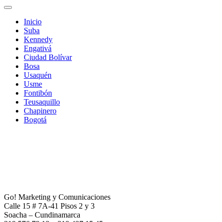
Inicio
Suba
Kennedy
Engativá
Ciudad Bolívar
Bosa
Usaquén
Usme
Fontibón
Teusaquillo
Chapinero
Bogotá
Go! Marketing y Comunicaciones
Calle 15 # 7A-41 Pisos 2 y 3
Soacha – Cundinamarca