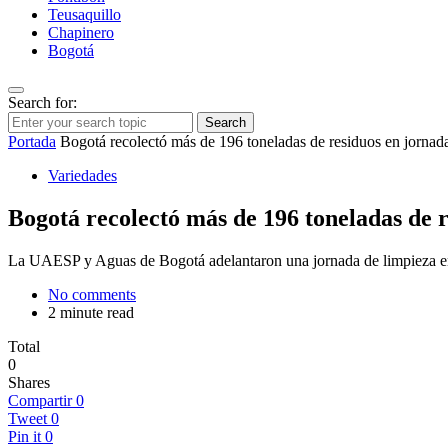
Teusaquillo
Chapinero
Bogotá
Search for:
Search
Portada
Bogotá recolectó más de 196 toneladas de residuos en jornada
Variedades
Bogotá recolectó más de 196 toneladas de r
La UAESP y Aguas de Bogotá adelantaron una jornada de limpieza en s
No comments
2 minute read
Total
0
Shares
Compartir
0
Tweet
0
Pin it
0