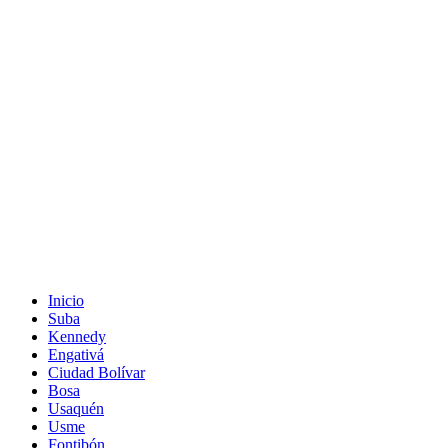
Inicio
Suba
Kennedy
Engativá
Ciudad Bolívar
Bosa
Usaquén
Usme
Fontibón