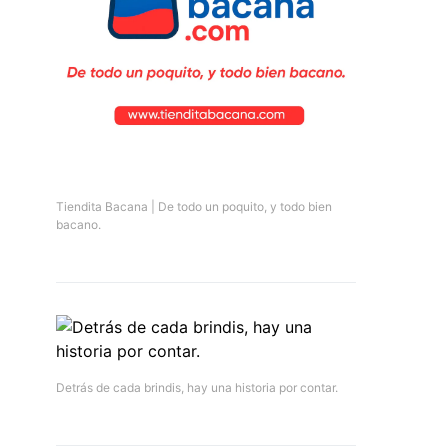
Tiendita Bacana | De todo un poquito, y todo bien
bacano.
Detrás de cada brindis, hay una historia por contar.