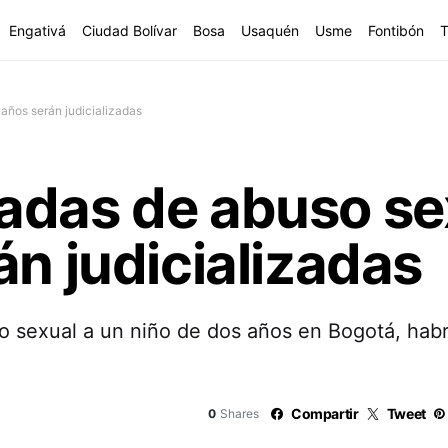
Engativá
Ciudad Bolívar
Bosa
Usaquén
Usme
Fontibón
T
años serán judicializadas
adas de abuso sex
án judicializadas
 sexual a un niño de dos años en Bogotá, habr
Compartir
Tweet
0
Shares