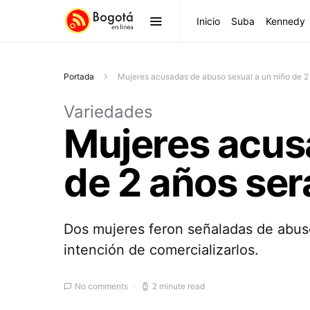
Inicio
Suba
Kennedy
Portada
Mujeres acusadas de abuso sexual a un niño de 2 
Variedades
Mujeres acus
de 2 años ser
Dos mujeres feron señaladas de abuso
intención de comercializarlos.
No comments
2 minute read