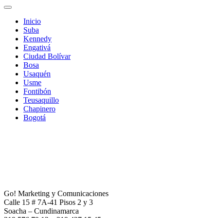
Inicio
Suba
Kennedy
Engativá
Ciudad Bolívar
Bosa
Usaquén
Usme
Fontibón
Teusaquillo
Chapinero
Bogotá
Go! Marketing y Comunicaciones
Calle 15 # 7A-41 Pisos 2 y 3
Soacha – Cundinamarca