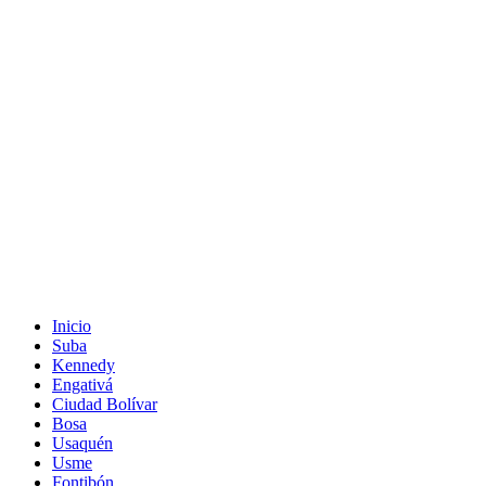
Inicio
Suba
Kennedy
Engativá
Ciudad Bolívar
Bosa
Usaquén
Usme
Fontibón