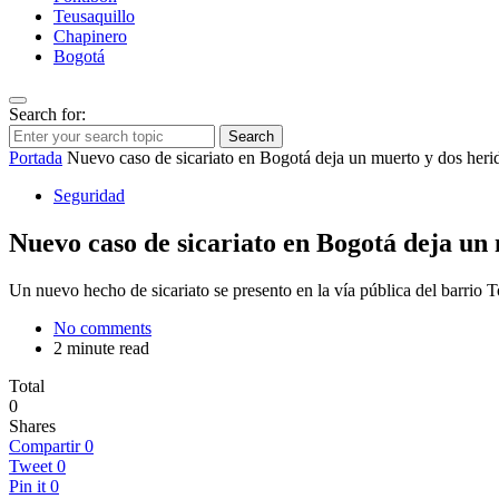
Teusaquillo
Chapinero
Bogotá
Search for:
Search
Portada
Nuevo caso de sicariato en Bogotá deja un muerto y dos herid
Seguridad
Nuevo caso de sicariato en Bogotá deja un 
Un nuevo hecho de sicariato se presento en la vía pública del barrio 
No comments
2 minute read
Total
0
Shares
Compartir
0
Tweet
0
Pin it
0