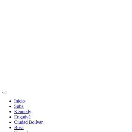
Inicio
Suba
Kennedy
Engativá
Ciudad Bolívar
Bosa