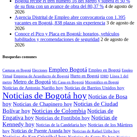
Bogotá recibe el tren número 16 del Metro y supera el 50 %
de su flota con un avance de obra del 80,37 %
4 de agosto de
2026
Agencia Distrital de Empleo abre convocatoria con 1.395
vacantes en Bogotá, 838 plazas sin experiencia
3 de agosto de
2026
Conoce el Pico y Placa en Bogotá: horarios, vehículos
habilitados y recomendaciones de seguridad
2 de agosto de
2026
Busquedas comunes
Empleo Bogotá
Empleo en Bogotá
Capturas en Bogotá
Elecciones
Empleo
Empresa de Acueducto de Bogotá
Hurto en Bogotá
Línea 1 del
Virtual
IDRD
Metro de Bogotá
metro
Mi Casa en Bogotá
Microtráfico en Bogotá
Noticias de Antonio Nariño hoy
Noticias de Barrios Unidos hoy
Noticias de Bogotá hoy
Noticias de Bosa
hoy
Noticias de Ciudad
Noticias de Chapinero hoy
Noticias de Colombia
Bolívar hoy
Noticias de
Engativa hoy
Noticias de
Noticias de Fontibón hoy
Kennedy hoy
Noticias de los Mártires
Noticias de la Candelaria hoy
Noticias de Puente Aranda hoy
hoy
Noticias de Rafael Uribe hoy
Noticias de San Cristóbal hoy
Noticias de Santa Fe hoy