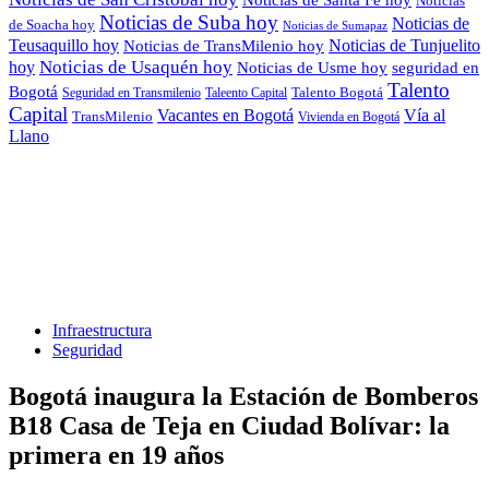
Noticias
Noticias de Suba hoy
Noticias de
de Soacha hoy
Noticias de Sumapaz
Teusaquillo hoy
Noticias de Tunjuelito
Noticias de TransMilenio hoy
hoy
Noticias de Usaquén hoy
seguridad en
Noticias de Usme hoy
Talento
Bogotá
Seguridad en Transmilenio
Taleento Capital
Talento Bogotá
Capital
Vacantes en Bogotá
Vía al
TransMilenio
Vivienda en Bogotá
Llano
Infraestructura
Seguridad
Bogotá inaugura la Estación de Bomberos
B18 Casa de Teja en Ciudad Bolívar: la
primera en 19 años