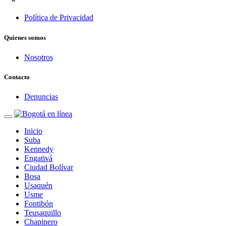
Política de Privacidad
Quienes somos
Nosotros
Contacto
Denuncias
Inicio
Suba
Kennedy
Engativá
Ciudad Bolívar
Bosa
Usaquén
Usme
Fontibón
Teusaquillo
Chapinero