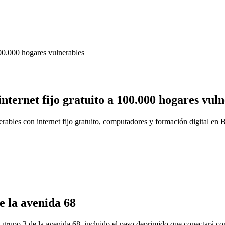
nternet fijo gratuito a 100.000 hogares vul
ables con internet fijo gratuito, computadores y formación digital en 
e la avenida 68
 grupo 3 de la avenida 68, incluido el paso deprimido que conectará c