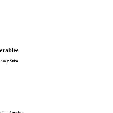
nerables
Bosa y Suba.
on Las Américas.