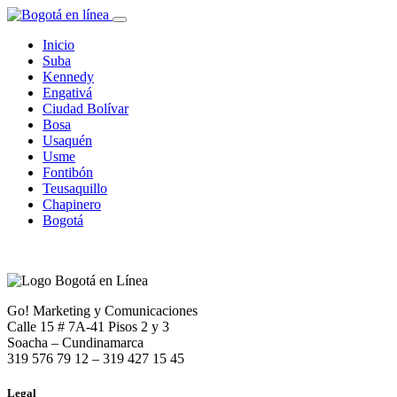
Inicio
Suba
Kennedy
Engativá
Ciudad Bolívar
Bosa
Usaquén
Usme
Fontibón
Teusaquillo
Chapinero
Bogotá
Go! Marketing y Comunicaciones
Calle 15 # 7A-41 Pisos 2 y 3
Soacha – Cundinamarca
319 576 79 12 – 319 427 15 45
Legal