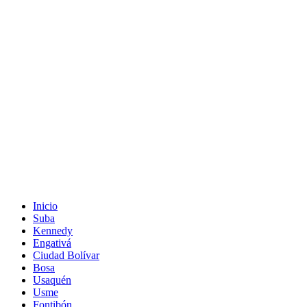
Inicio
Suba
Kennedy
Engativá
Ciudad Bolívar
Bosa
Usaquén
Usme
Fontibón