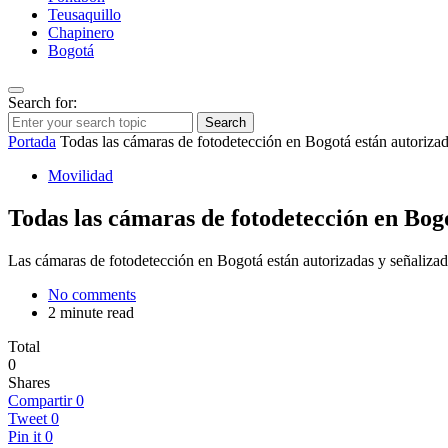
Teusaquillo
Chapinero
Bogotá
Search for:
Search
Portada
Todas las cámaras de fotodetección en Bogotá están autorizadas
Movilidad
Todas las cámaras de fotodetección en Bogot
Las cámaras de fotodetección en Bogotá están autorizadas y señalizada
No comments
2 minute read
Total
0
Shares
Compartir
0
Tweet
0
Pin it
0