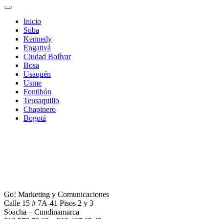
Inicio
Suba
Kennedy
Engativá
Ciudad Bolívar
Bosa
Usaquén
Usme
Fontibón
Teusaquillo
Chapinero
Bogotá
Go! Marketing y Comunicaciones
Calle 15 # 7A-41 Pisos 2 y 3
Soacha – Cundinamarca